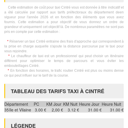
Cette estimation de coût pour taxi Cintré vous est donnée à titre indicatif et
a été calculée par rapport aux tarifs préfectoraux du département deen
vigueur pour l'année 2026 et en fonction des éléments que vous avez
fournis. Cette estimation a pour objectif de vous donnez un ordre de
grandeur et uniquement cet objectif là. De nombreux paramètres ne sont pas
pris en compte par cette estimation :
*
Réserver un taxi Cintré entraine des frais d'approche qui correspondent à
la prise en charge auquelle s'ajoute la distance parcourue par le taxi pour
vous rejoindre.
*
Le chauffeur de taxi est un professionnel qui peut choisir un itinéraire
différent pour optimiser le temps de parcours et vous éviter les
embouteillages Cintré.
*
En fonction des horaires, le trafic routier Cintré est plus ou moins dense
ce qui peut influer sur le tarif de la course.
TABLEAU DES TARIFS TAXI À CINTRÉ
Département
PC
KM Jour
KM Nuit
Heure Jour
Heure Nuit
35
Ile et Vilaine
3.00 €
2,00 €
3.12 €
31.00 €
31.00 €
LÉGENDE