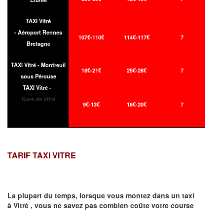
TAXI Vitré
- Aéroport Rennes
107€-110€
114€-117€
7
Bretagne
TAXI Vitré - Montreuil
18€-21€
25€-28€
7
sous Pérouse
TAXI Vitré -
Gare de Vitré
9€-13€
16€-20€
7
TARIF TAXI VITRE
La plupart du temps, lorsque vous montez dans un taxi
à
Vitré
,
vous ne savez pas combien
coûte
votre course