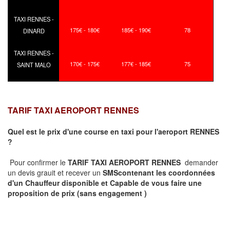
TAXI RENNES -
175€ - 180€
185€ - 190€
78
DINARD
TAXI RENNES -
170€ - 175€
177€ - 185€
75
SAINT MALO
TARIF TAXI AEROPORT RENNES
Quel est le prix d'une course en taxi pour l'aeroport RENNES
?
Pour confirmer le
TARIF TAXI AEROPORT RENNES
demander
un devis grauit et recever un
SMS
contenant les coordonnées
d'un Chauffeur disponible et Capable de vous faire une
proposition de prix
(sans engagement )