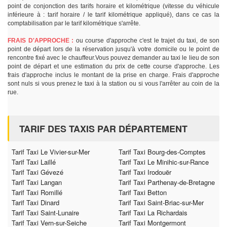
point de conjonction des tarifs horaire et kilométrique (vitesse du véhicule
inférieure à : tarif horaire / le tarif kilométrique appliqué), dans ce cas la
comptabilisation par le tarif kilométrique s'arrête.
FRAIS D'APPROCHE :
ou course d'approche c'est le trajet du taxi, de son
point de départ lors de la réservation jusqu'à votre domicile ou le point de
rencontre fixé avec le chauffeur.Vous pouvez demander au taxi le lieu de son
point de départ et une estimation du prix de cette course d'approche. Les
frais d'approche inclus le montant de la prise en charge. Frais d'approche
sont nuls si vous prenez le taxi à la station ou si vous l'arrêter au coin de la
rue.
TARIF DES TAXIS PAR DÉPARTEMENT
Tarif Taxi Le Vivier-sur-Mer
Tarif Taxi Bourg-des-Comptes
Tarif Taxi Laillé
Tarif Taxi Le Minihic-sur-Rance
Tarif Taxi Gévezé
Tarif Taxi Irodouër
Tarif Taxi Langan
Tarif Taxi Parthenay-de-Bretagne
Tarif Taxi Romillé
Tarif Taxi Betton
Tarif Taxi Dinard
Tarif Taxi Saint-Briac-sur-Mer
Tarif Taxi Saint-Lunaire
Tarif Taxi La Richardais
Tarif Taxi Vern-sur-Seiche
Tarif Taxi Montgermont