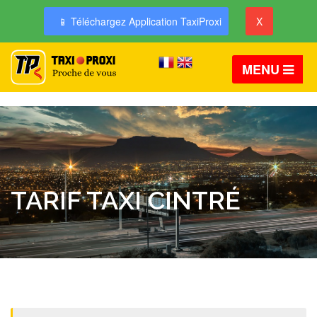
📱 Téléchargez Application TaxiProxi
X
MENU
TARIF TAXI CINTRÉ