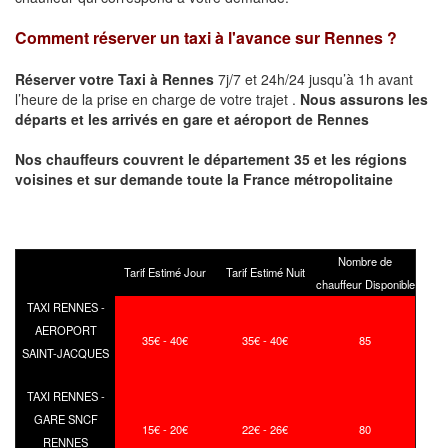
Comment réserver un taxi à l'avance sur
Rennes
?
Réserver votre Taxi à
Rennes
7j/7 et 24h/24 jusqu’à 1h avant
l’heure de la prise en charge de votre trajet .
Nous assurons les
départs et les arrivés en gare et aéroport de
Rennes
Nos chauffeurs couvrent le département 35 et les régions
voisines et sur demande toute la France métropolitaine
Nombre de
Tarif Estimé Jour
Tarif Estimé Nuit
chauffeur Disponible
TAXI RENNES -
AEROPORT
35€ - 40€
35€ - 40€
85
SAINT-JACQUES
TAXI RENNES -
GARE SNCF
15€ - 20€
22€ - 26€
80
RENNES