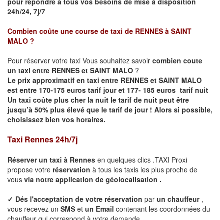
pour répondre à tous vos besoins de mise à disposition
24h/24, 7j/7
Combien coûte une course de taxi de
RENNES à SAINT
MALO
?
Pour réserver votre taxi Vous souhaitez savoir
combien coute
un taxi entre RENNES et SAINT MALO
?
Le prix approximatif en taxi entre RENNES et SAINT MALO
est entre 170-175 euros tarif jour et 177- 185 euros tarif nuit
Un taxi coûte plus cher la nuit le tarif de nuit peut être
jusqu’à 50% plus élevé que le tarif de jour ! Alors si possible,
choisissez bien vos horaires.
Taxi Rennes 24h/7j
Réserver un taxi à
Rennes
en quelques clics .TAXI Proxi
propose votre
réservation
à tous les taxis les plus proche de
vous
via notre application de géolocalisation .
✓
Dés l'acceptation de votre réservation
par
un chauffeur
,
vous recevez un
SMS
et
un Email
contenant les coordonnées du
chauffeur qui correspond à votre demande.