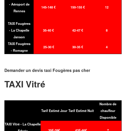
- Aéroport de
145-148 €
150-155 €
12
Rennes
TAXI Fougères
- La Chapelle
35-40 €
42-47 €
8
Janson
TAXI Fougères
25-30 €
30-35 €
4
- Romagne
Demander un devis taxi Fougères pas cher
TAXI Vitré
Nombre de
Tarif Estimé Jour
Tarif Estimé Nuit
chauffeur
Disponible
TAXI Vitré - La Chapelle
35€-39€
42€-46€
7
Erbrée