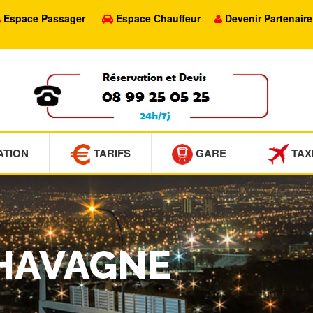
Espace Passager
Espace Chauffeur
Devenir Partenaire
ATION
TARIFS
GARE
TAX
CHAVAGNE