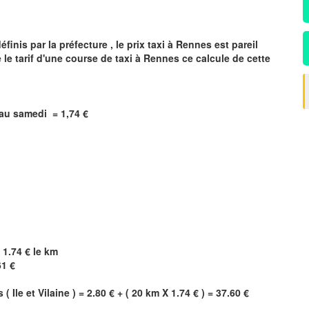
inis par la préfecture , le prix taxi à
Rennes
est pareil
 le tarif d'une course de taxi à
Rennes
ce calcule de cette
i au samedi =
1,74
€
 1.74 € le km
61 €
s
(
Ile et Vilaine
) = 2.80 € + ( 20 km X 1.74 € ) = 37.60 €