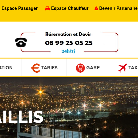
Espace Passager
Espace Chauffeur
Devenir Partenaire
ATION
TARIFS
GARE
TAX
AILLIS