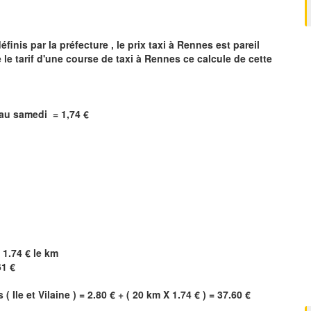
inis par la préfecture , le prix taxi à
Rennes
est pareil
 le tarif d'une course de taxi à
Rennes
ce calcule de cette
i au samedi =
1,74
€
 1.74 € le km
61 €
s
(
Ile et Vilaine
) = 2.80 € + ( 20 km X 1.74 € ) = 37.60 €