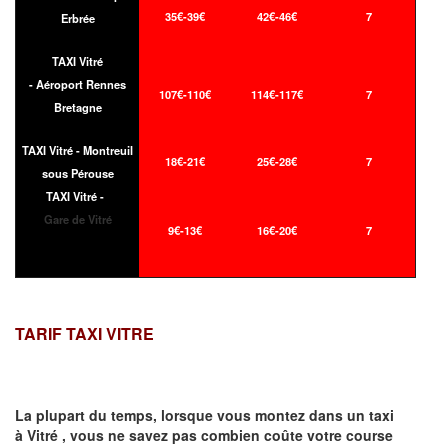
35€-39€
42€-46€
7
Erbrée
TAXI Vitré
- Aéroport Rennes
107€-110€
114€-117€
7
Bretagne
TAXI Vitré - Montreuil
18€-21€
25€-28€
7
sous Pérouse
TAXI Vitré -
Gare de Vitré
9€-13€
16€-20€
7
TARIF TAXI VITRE
La plupart du temps, lorsque vous montez dans un taxi
à
Vitré
,
vous ne savez pas combien
coûte
votre course