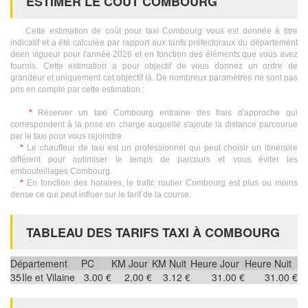
ESTIMER LE COÛT COMBOURG
Cette estimation de coût pour taxi Combourg vous est donnée à titre
indicatif et a été calculée par rapport aux tarifs préfectoraux du département
deen vigueur pour l'année 2026 et en fonction des éléments que vous avez
fournis. Cette estimation a pour objectif de vous donnez un ordre de
grandeur et uniquement cet objectif là. De nombreux paramètres ne sont pas
pris en compte par cette estimation :
*
Réserver un taxi Combourg entraine des frais d'approche qui
correspondent à la prise en charge auquelle s'ajoute la distance parcourue
par le taxi pour vous rejoindre.
*
Le chauffeur de taxi est un professionnel qui peut choisir un itinéraire
différent pour optimiser le temps de parcours et vous éviter les
embouteillages Combourg.
*
En fonction des horaires, le trafic routier Combourg est plus ou moins
dense ce qui peut influer sur le tarif de la course.
TABLEAU DES TARIFS TAXI À COMBOURG
Département
PC
KM Jour
KM Nuit
Heure Jour
Heure Nuit
35
Ile et Vilaine
3.00 €
2,00 €
3.12 €
31.00 €
31.00 €