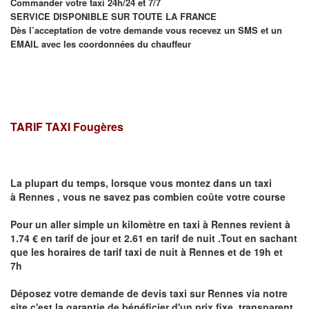
Commander votre taxi 24h/24 et 7/7
SERVICE DISPONIBLE SUR TOUTE LA FRANCE
Dès l’acceptation de votre demande vous recevez un SMS et un
EMAIL avec les coordonnées du chauffeur
TARIF TAXI Fougères
La plupart du temps, lorsque vous montez dans un taxi
à
Rennes
,
vous ne savez pas combien
coûte
votre course
Pour un aller simple un kilomètre en taxi à
Rennes
revient à
1.74 € en tarif de jour et 2.61 en tarif de nuit .Tout en sachant
que les horaires de tarif taxi de nuit à
Rennes
et de 19h et
7h
Déposez votre demande de devis taxi sur
Rennes
via notre
site
c'est la garantie de bénéficier
d'un prix fixe, transparent