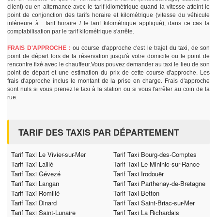
client) ou en alternance avec le tarif kilométrique quand la vitesse atteint le
point de conjonction des tarifs horaire et kilométrique (vitesse du véhicule
inférieure à : tarif horaire / le tarif kilométrique appliqué), dans ce cas la
comptabilisation par le tarif kilométrique s'arrête.
FRAIS D'APPROCHE :
ou course d'approche c'est le trajet du taxi, de son
point de départ lors de la réservation jusqu'à votre domicile ou le point de
rencontre fixé avec le chauffeur.Vous pouvez demander au taxi le lieu de son
point de départ et une estimation du prix de cette course d'approche. Les
frais d'approche inclus le montant de la prise en charge. Frais d'approche
sont nuls si vous prenez le taxi à la station ou si vous l'arrêter au coin de la
rue.
TARIF DES TAXIS PAR DÉPARTEMENT
Tarif Taxi Le Vivier-sur-Mer
Tarif Taxi Bourg-des-Comptes
Tarif Taxi Laillé
Tarif Taxi Le Minihic-sur-Rance
Tarif Taxi Gévezé
Tarif Taxi Irodouër
Tarif Taxi Langan
Tarif Taxi Parthenay-de-Bretagne
Tarif Taxi Romillé
Tarif Taxi Betton
Tarif Taxi Dinard
Tarif Taxi Saint-Briac-sur-Mer
Tarif Taxi Saint-Lunaire
Tarif Taxi La Richardais