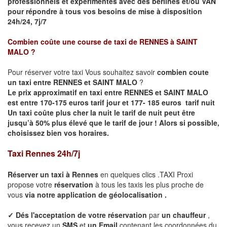
professionnels et expérimentés avec des berlines et/ou VAN
pour répondre à tous vos besoins de mise à disposition
24h/24, 7j/7
Combien coûte une course de taxi de
RENNES à SAINT
MALO
?
Pour réserver votre taxi Vous souhaitez savoir
combien coute
un taxi entre RENNES et SAINT MALO
?
Le prix approximatif en taxi entre RENNES et SAINT MALO
est entre 170-175 euros tarif jour et 177- 185 euros tarif nuit
Un taxi coûte plus cher la nuit le tarif de nuit peut être
jusqu’à 50% plus élevé que le tarif de jour ! Alors si possible,
choisissez bien vos horaires.
Taxi Rennes 24h/7j
Réserver un taxi à
Rennes
en quelques clics .TAXI Proxi
propose votre
réservation
à tous les taxis les plus proche de
vous
via notre application de géolocalisation .
✓
Dés l'acceptation de votre réservation
par
un chauffeur
,
vous recevez un
SMS
et
un Email
contenant les coordonnées du