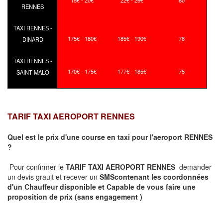
15€ - 20€
22€ - 26€
80
RENNES
TAXI RENNES -
175€ - 180€
185€ - 190€
78
DINARD
TAXI RENNES -
170€ - 175€
177€ - 185€
75
SAINT MALO
TARIF TAXI AEROPORT RENNES
Quel est le prix d'une course en taxi pour l'aeroport RENNES
?
Pour confirmer le
TARIF TAXI AEROPORT RENNES
demander
un devis grauit et recever un
SMS
contenant les coordonnées
d'un Chauffeur disponible et Capable de vous faire une
proposition de prix
(sans engagement )