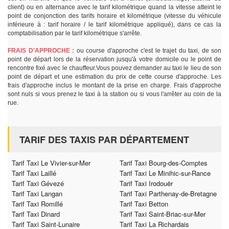
client) ou en alternance avec le tarif kilométrique quand la vitesse atteint le
point de conjonction des tarifs horaire et kilométrique (vitesse du véhicule
inférieure à : tarif horaire / le tarif kilométrique appliqué), dans ce cas la
comptabilisation par le tarif kilométrique s'arrête.
FRAIS D'APPROCHE :
ou course d'approche c'est le trajet du taxi, de son
point de départ lors de la réservation jusqu'à votre domicile ou le point de
rencontre fixé avec le chauffeur.Vous pouvez demander au taxi le lieu de son
point de départ et une estimation du prix de cette course d'approche. Les
frais d'approche inclus le montant de la prise en charge. Frais d'approche
sont nuls si vous prenez le taxi à la station ou si vous l'arrêter au coin de la
rue.
TARIF DES TAXIS PAR DÉPARTEMENT
Tarif Taxi Le Vivier-sur-Mer
Tarif Taxi Bourg-des-Comptes
Tarif Taxi Laillé
Tarif Taxi Le Minihic-sur-Rance
Tarif Taxi Gévezé
Tarif Taxi Irodouër
Tarif Taxi Langan
Tarif Taxi Parthenay-de-Bretagne
Tarif Taxi Romillé
Tarif Taxi Betton
Tarif Taxi Dinard
Tarif Taxi Saint-Briac-sur-Mer
Tarif Taxi Saint-Lunaire
Tarif Taxi La Richardais