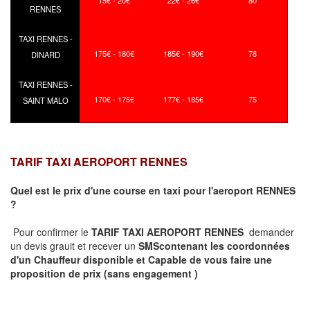
15€ - 20€
22€ - 26€
80
RENNES
TAXI RENNES -
175€ - 180€
185€ - 190€
78
DINARD
TAXI RENNES -
170€ - 175€
177€ - 185€
75
SAINT MALO
TARIF TAXI AEROPORT RENNES
Quel est le prix d'une course en taxi pour l'aeroport RENNES
?
Pour confirmer le
TARIF TAXI AEROPORT RENNES
demander
un devis grauit et recever un
SMS
contenant les coordonnées
d'un Chauffeur disponible et Capable de vous faire une
proposition de prix
(sans engagement )