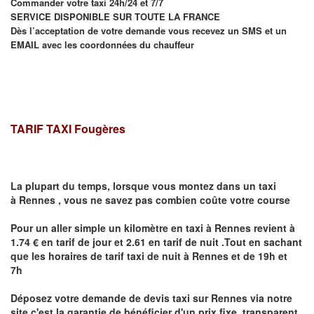
Commander votre taxi 24h/24 et 7/7
SERVICE DISPONIBLE SUR TOUTE LA FRANCE
Dès l’acceptation de votre demande vous recevez un SMS et un
EMAIL avec les coordonnées du chauffeur
TARIF TAXI Fougères
La plupart du temps, lorsque vous montez dans un taxi
à
Rennes
,
vous ne savez pas combien
coûte
votre course
Pour un aller simple un kilomètre en taxi à
Rennes
revient à
1.74 € en tarif de jour et 2.61 en tarif de nuit .Tout en sachant
que les horaires de tarif taxi de nuit à
Rennes
et de 19h et
7h
Déposez votre demande de devis taxi sur
Rennes
via notre
site
c'est la garantie de bénéficier
d'un prix fixe, transparent