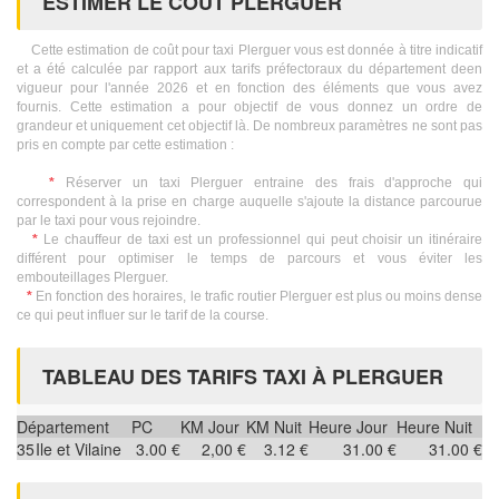
ESTIMER LE COÛT PLERGUER
Cette estimation de coût pour taxi Plerguer vous est donnée à titre indicatif
et a été calculée par rapport aux tarifs préfectoraux du département deen
vigueur pour l'année 2026 et en fonction des éléments que vous avez
fournis. Cette estimation a pour objectif de vous donnez un ordre de
grandeur et uniquement cet objectif là. De nombreux paramètres ne sont pas
pris en compte par cette estimation :
*
Réserver un taxi Plerguer entraine des frais d'approche qui
correspondent à la prise en charge auquelle s'ajoute la distance parcourue
par le taxi pour vous rejoindre.
*
Le chauffeur de taxi est un professionnel qui peut choisir un itinéraire
différent pour optimiser le temps de parcours et vous éviter les
embouteillages Plerguer.
*
En fonction des horaires, le trafic routier Plerguer est plus ou moins dense
ce qui peut influer sur le tarif de la course.
TABLEAU DES TARIFS TAXI À PLERGUER
Département
PC
KM Jour
KM Nuit
Heure Jour
Heure Nuit
35
Ile et Vilaine
3.00 €
2,00 €
3.12 €
31.00 €
31.00 €