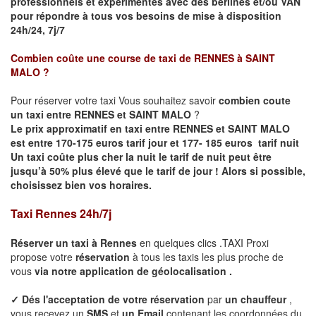
professionnels et expérimentés avec des berlines et/ou VAN
pour répondre à tous vos besoins de mise à disposition
24h/24, 7j/7
Combien coûte une course de taxi de
RENNES à SAINT
MALO
?
Pour réserver votre taxi Vous souhaitez savoir
combien coute
un taxi entre RENNES et SAINT MALO
?
Le prix approximatif en taxi entre RENNES et SAINT MALO
est entre 170-175 euros tarif jour et 177- 185 euros tarif nuit
Un taxi coûte plus cher la nuit le tarif de nuit peut être
jusqu’à 50% plus élevé que le tarif de jour ! Alors si possible,
choisissez bien vos horaires.
Taxi Rennes 24h/7j
Réserver un taxi à
Rennes
en quelques clics .TAXI Proxi
propose votre
réservation
à tous les taxis les plus proche de
vous
via notre application de géolocalisation .
✓
Dés l'acceptation de votre réservation
par
un chauffeur
,
vous recevez un
SMS
et
un Email
contenant les coordonnées du