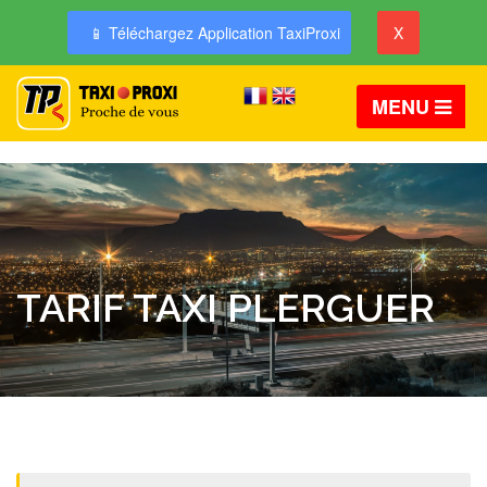
📱 Téléchargez Application TaxiProxi
X
MENU
TARIF TAXI PLERGUER