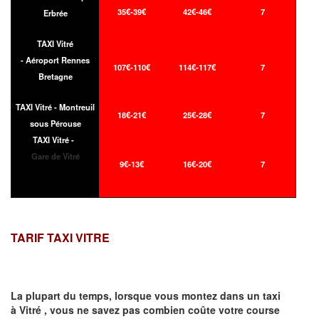
35€-39€
42€-46€
7
Erbrée
TAXI Vitré
- Aéroport Rennes
107€-110€
114€-117€
7
Bretagne
TAXI Vitré - Montreuil
18€-21€
25€-28€
7
sous Pérouse
TAXI Vitré -
Gare de Vitré
9€-13€
16€-20€
7
TARIF TAXI VITRE
La plupart du temps, lorsque vous montez dans un taxi
à
Vitré
,
vous ne savez pas combien
coûte
votre course