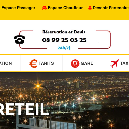
Espace Passager
Espace Chauffeur
Devenir Partenaire
ATION
TARIFS
GARE
TAX
RETEIL