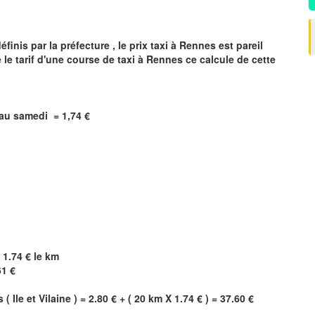
inis par la préfecture , le prix taxi à
Rennes
est pareil
 le tarif d'une course de taxi à
Rennes
ce calcule de cette
i au samedi =
1,74
€
 1.74 € le km
61 €
s
(
Ile et Vilaine
) = 2.80 € + ( 20 km X 1.74 € ) = 37.60 €