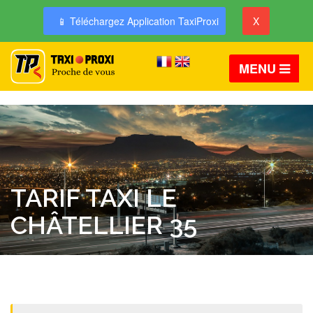
📱 Téléchargez Application TaxiProxi
X
MENU
TARIF TAXI LE
CHÂTELLIER 35