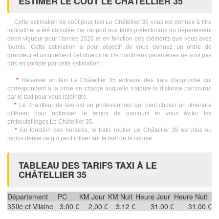
ESTIMER LE COÛT LE CHÂTELLIER 35
Cette estimation de coût pour taxi Le Châtellier 35 vous est donnée à titre
indicatif et a été calculée par rapport aux tarifs préfectoraux du département
deen vigueur pour l'année 2026 et en fonction des éléments que vous avez
fournis. Cette estimation a pour objectif de vous donnez un ordre de
grandeur et uniquement cet objectif là. De nombreux paramètres ne sont pas
pris en compte par cette estimation :
*
Réserver un taxi Le Châtellier 35 entraine des frais d'approche qui
correspondent à la prise en charge auquelle s'ajoute la distance parcourue
par le taxi pour vous rejoindre.
*
Le chauffeur de taxi est un professionnel qui peut choisir un itinéraire
différent pour optimiser le temps de parcours et vous éviter les
embouteillages Le Châtellier 35.
*
En fonction des horaires, le trafic routier Le Châtellier 35 est plus ou
moins dense ce qui peut influer sur le tarif de la course.
TABLEAU DES TARIFS TAXI À LE
CHÂTELLIER 35
Département
PC
KM Jour
KM Nuit
Heure Jour
Heure Nuit
35
Ile et Vilaine
3.00 €
2,00 €
3.12 €
31.00 €
31.00 €