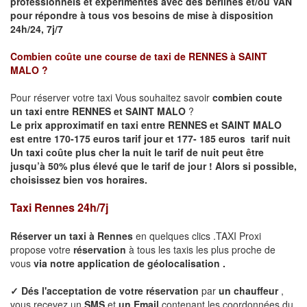
professionnels et expérimentés avec des berlines et/ou VAN
pour répondre à tous vos besoins de mise à disposition
24h/24, 7j/7
Combien coûte une course de taxi de
RENNES à SAINT
MALO
?
Pour réserver votre taxi Vous souhaitez savoir
combien coute
un taxi entre RENNES et SAINT MALO
?
Le prix approximatif en taxi entre RENNES et SAINT MALO
est entre 170-175 euros tarif jour et 177- 185 euros tarif nuit
Un taxi coûte plus cher la nuit le tarif de nuit peut être
jusqu’à 50% plus élevé que le tarif de jour ! Alors si possible,
choisissez bien vos horaires.
Taxi Rennes 24h/7j
Réserver un taxi à
Rennes
en quelques clics .TAXI Proxi
propose votre
réservation
à tous les taxis les plus proche de
vous
via notre application de géolocalisation .
✓
Dés l'acceptation de votre réservation
par
un chauffeur
,
vous recevez un
SMS
et
un Email
contenant les coordonnées du