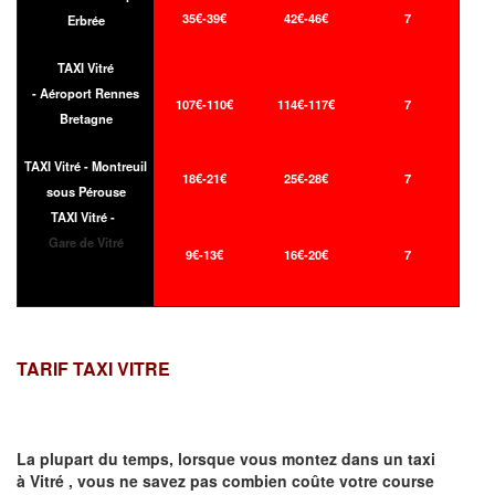
35€-39€
42€-46€
7
Erbrée
TAXI Vitré
- Aéroport Rennes
107€-110€
114€-117€
7
Bretagne
TAXI Vitré - Montreuil
18€-21€
25€-28€
7
sous Pérouse
TAXI Vitré -
Gare de Vitré
9€-13€
16€-20€
7
TARIF TAXI VITRE
La plupart du temps, lorsque vous montez dans un taxi
à
Vitré
,
vous ne savez pas combien
coûte
votre course