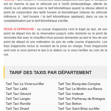
est en marche et que le véhicule est à l'arrêt (embouteillage, attente du
client) ou en alternance avec le tarif kilométrique quand la vitesse atteint le
point de conjonction des tarifs horaire et kilométrique (vitesse du véhicule
inférieure à : tarif horaire / le tarif kilométrique appliqué), dans ce cas la
comptabilisation par le tarif kilométrique s'arrête.
FRAIS D'APPROCHE :
ou course d'approche c'est le trajet du taxi, de son
point de départ lors de la réservation jusqu'à votre domicile ou le point de
rencontre fixé avec le chauffeur.Vous pouvez demander au taxi le lieu de son
point de départ et une estimation du prix de cette course d'approche. Les
frais d'approche inclus le montant de la prise en charge. Frais d'approche
sont nuls si vous prenez le taxi à la station ou si vous l'arrêter au coin de la
rue.
TARIF DES TAXIS PAR DÉPARTEMENT
Tarif Taxi Le Vivier-sur-Mer
Tarif Taxi Bourg-des-Comptes
Tarif Taxi Laillé
Tarif Taxi Le Minihic-sur-Rance
Tarif Taxi Gévezé
Tarif Taxi Irodouër
Tarif Taxi Langan
Tarif Taxi Parthenay-de-Bretagne
Tarif Taxi Romillé
Tarif Taxi Betton
Tarif Taxi Dinard
Tarif Taxi Saint-Briac-sur-Mer