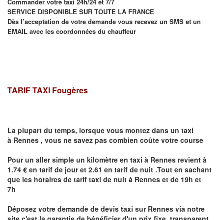
Commander votre taxi 24h/24 et 7/7
SERVICE DISPONIBLE SUR TOUTE LA FRANCE
Dès l’acceptation de votre demande vous recevez un SMS et un
EMAIL avec les coordonnées du chauffeur
TARIF TAXI Fougères
La plupart du temps, lorsque vous montez dans un taxi
à
Rennes
,
vous ne savez pas combien
coûte
votre course
Pour un aller simple un kilomètre en taxi à
Rennes
revient à
1.74 € en tarif de jour et 2.61 en tarif de nuit .Tout en sachant
que les horaires de tarif taxi de nuit à
Rennes
et de 19h et
7h
Déposez votre demande de devis taxi sur
Rennes
via notre
site
c'est la garantie de bénéficier
d'un prix fixe, transparent