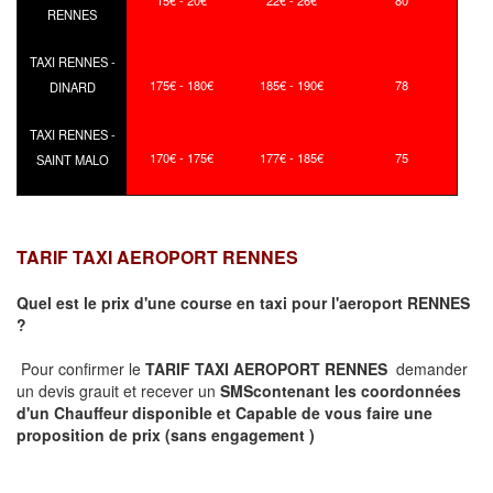
15€ - 20€
22€ - 26€
80
RENNES
TAXI RENNES -
175€ - 180€
185€ - 190€
78
DINARD
TAXI RENNES -
170€ - 175€
177€ - 185€
75
SAINT MALO
TARIF TAXI AEROPORT RENNES
Quel est le prix d'une course en taxi pour l'aeroport RENNES
?
Pour confirmer le
TARIF TAXI AEROPORT RENNES
demander
un devis grauit et recever un
SMS
contenant les coordonnées
d'un Chauffeur disponible et Capable de vous faire une
proposition de prix
(sans engagement )