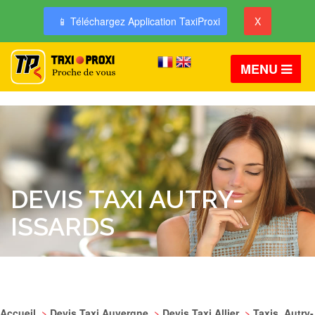
📱 Téléchargez Application TaxiProxi
X
MENU
DEVIS TAXI AUTRY-
ISSARDS
Accueil
>
Devis Taxi Auvergne
>
Devis Taxi Allier
>
Taxis Autry-