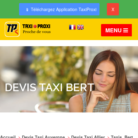
📱 Téléchargez Application TaxiProxi
X
MENU
DEVIS TAXI BERT
Accueil
>
Devis Taxi Auvergne
>
Devis Taxi Allier
>
Taxis Bert