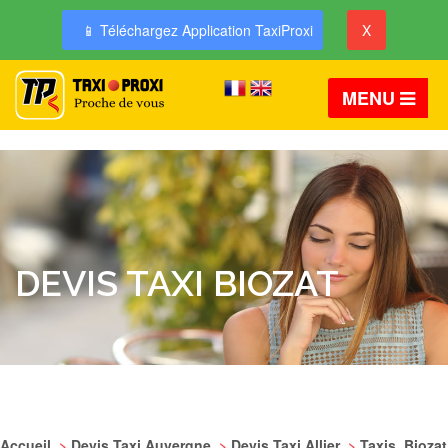
📱 Téléchargez Application TaxiProxi
X
MENU
DEVIS TAXI BIOZAT
Accueil
>
Devis Taxi Auvergne
>
Devis Taxi Allier
>
Taxis Biozat