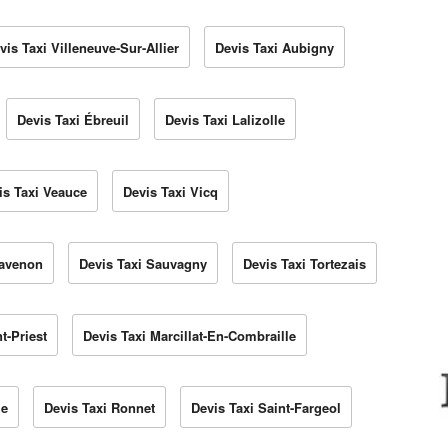
vis Taxi Villeneuve-Sur-Allier
Devis Taxi Aubigny
Devis Taxi Ébreuil
Devis Taxi Lalizolle
is Taxi Veauce
Devis Taxi Vicq
havenon
Devis Taxi Sauvagny
Devis Taxi Tortezais
t-Priest
Devis Taxi Marcillat-En-Combraille
he
Devis Taxi Ronnet
Devis Taxi Saint-Fargeol