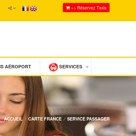
=> Réservez Taxis
IS AÉROPORT
SERVICES
ACCUEIL
/
CARTE FRANCE
/
SERVICE PASSAGER