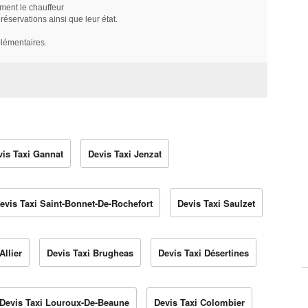
ment le chauffeur
servations ainsi que leur état.
plémentaires.
vis Taxi Gannat
Devis Taxi Jenzat
evis Taxi Saint-Bonnet-De-Rochefort
Devis Taxi Saulzet
Allier
Devis Taxi Brugheas
Devis Taxi Désertines
Devis Taxi Louroux-De-Beaune
Devis Taxi Colombier