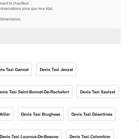
ment le chauffeur
servations ainsi que leur état.
plémentaires.
vis Taxi Gannat
Devis Taxi Jenzat
evis Taxi Saint-Bonnet-De-Rochefort
Devis Taxi Saulzet
Allier
Devis Taxi Brugheas
Devis Taxi Désertines
Devis Taxi Louroux-De-Beaune
Devis Taxi Colombier