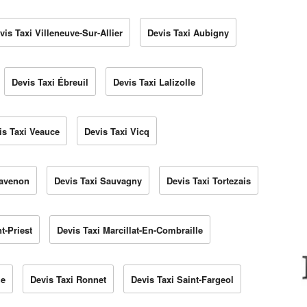
vis Taxi Villeneuve-Sur-Allier
Devis Taxi Aubigny
Devis Taxi Ébreuil
Devis Taxi Lalizolle
is Taxi Veauce
Devis Taxi Vicq
havenon
Devis Taxi Sauvagny
Devis Taxi Tortezais
t-Priest
Devis Taxi Marcillat-En-Combraille
he
Devis Taxi Ronnet
Devis Taxi Saint-Fargeol