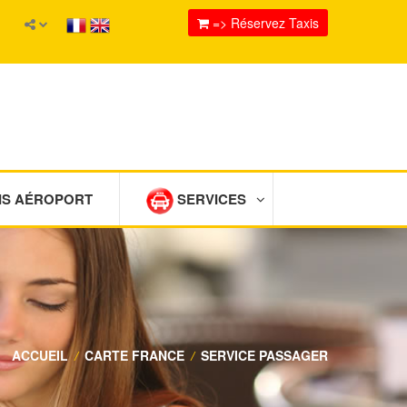
=> Réservez Taxis
IS AÉROPORT
SERVICES
ACCUEIL
/
CARTE FRANCE
/
SERVICE PASSAGER