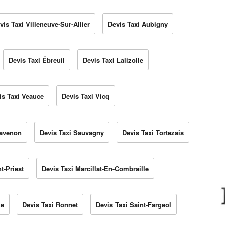
vis Taxi Villeneuve-Sur-Allier
Devis Taxi Aubigny
Devis Taxi Ébreuil
Devis Taxi Lalizolle
is Taxi Veauce
Devis Taxi Vicq
havenon
Devis Taxi Sauvagny
Devis Taxi Tortezais
t-Priest
Devis Taxi Marcillat-En-Combraille
he
Devis Taxi Ronnet
Devis Taxi Saint-Fargeol