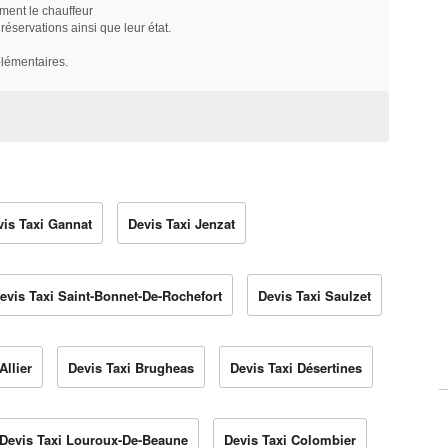
ment le chauffeur
servations ainsi que leur état.
plémentaires.
vis Taxi Gannat
Devis Taxi Jenzat
evis Taxi Saint-Bonnet-De-Rochefort
Devis Taxi Saulzet
Allier
Devis Taxi Brugheas
Devis Taxi Désertines
Devis Taxi Louroux-De-Beaune
Devis Taxi Colombier