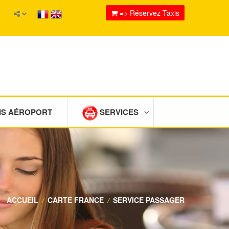
=> Réservez Taxis
IS AÉROPORT
SERVICES
ACCUEIL
/
CARTE FRANCE
/
SERVICE PASSAGER