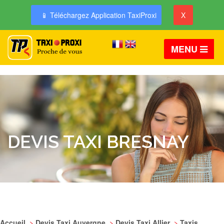
📱 Téléchargez Application TaxiProxi
X
MENU
DEVIS TAXI BRESNAY
Accueil
>
Devis Taxi Auvergne
>
Devis Taxi Allier
>
Taxis