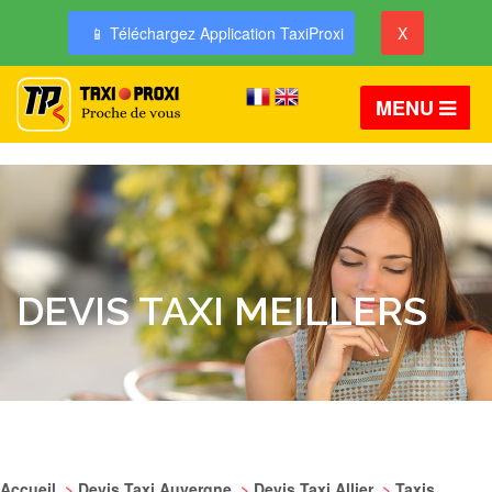
📱 Téléchargez Application TaxiProxi
X
MENU
DEVIS TAXI MEILLERS
Accueil
>
Devis Taxi Auvergne
>
Devis Taxi Allier
>
Taxis