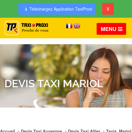
📱 Téléchargez Application TaxiProxi
X
MENU
DEVIS TAXI MARIOL
Accueil
>
Devis Taxi Auvergne
>
Devis Taxi Allier
>
Taxis Mariol