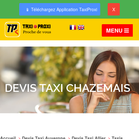
📱 Téléchargez Application TaxiProxi
X
MENU
DEVIS TAXI CHAZEMAIS
Accueil
>
Devis Taxi Auvergne
>
Devis Taxi Allier
>
Taxis