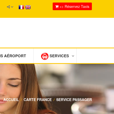
=> Réservez Taxis
IS AÉROPORT
SERVICES
ACCUEIL
/
CARTE FRANCE
/
SERVICE PASSAGER