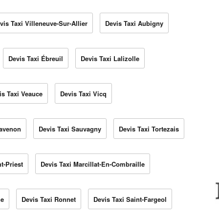
vis Taxi Villeneuve-Sur-Allier
Devis Taxi Aubigny
Devis Taxi Ébreuil
Devis Taxi Lalizolle
is Taxi Veauce
Devis Taxi Vicq
havenon
Devis Taxi Sauvagny
Devis Taxi Tortezais
t-Priest
Devis Taxi Marcillat-En-Combraille
he
Devis Taxi Ronnet
Devis Taxi Saint-Fargeol