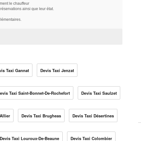
ment le chauffeur
servations ainsi que leur état.
plémentaires.
vis Taxi Gannat
Devis Taxi Jenzat
evis Taxi Saint-Bonnet-De-Rochefort
Devis Taxi Saulzet
Allier
Devis Taxi Brugheas
Devis Taxi Désertines
Devis Taxi Louroux-De-Beaune
Devis Taxi Colombier