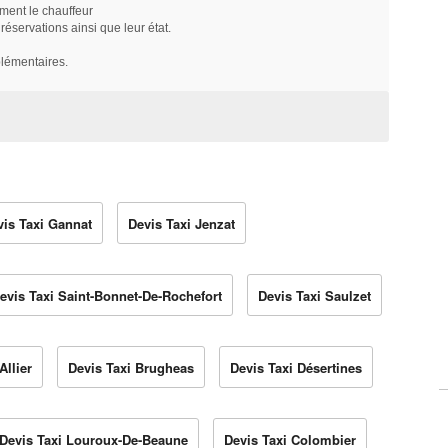
ment le chauffeur
servations ainsi que leur état.
plémentaires.
vis Taxi Gannat
Devis Taxi Jenzat
evis Taxi Saint-Bonnet-De-Rochefort
Devis Taxi Saulzet
Allier
Devis Taxi Brugheas
Devis Taxi Désertines
Devis Taxi Louroux-De-Beaune
Devis Taxi Colombier