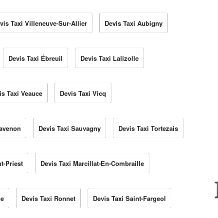
vis Taxi Villeneuve-Sur-Allier
Devis Taxi Aubigny
Devis Taxi Ébreuil
Devis Taxi Lalizolle
is Taxi Veauce
Devis Taxi Vicq
havenon
Devis Taxi Sauvagny
Devis Taxi Tortezais
t-Priest
Devis Taxi Marcillat-En-Combraille
he
Devis Taxi Ronnet
Devis Taxi Saint-Fargeol