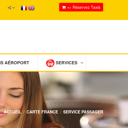
=> Réservez Taxis
IS AÉROPORT
SERVICES
ACCUEIL
/
CARTE FRANCE
/
SERVICE PASSAGER