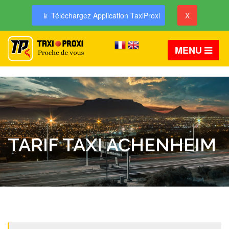
📱 Téléchargez Application TaxiProxi
X
MENU
TARIF TAXI ACHENHEIM