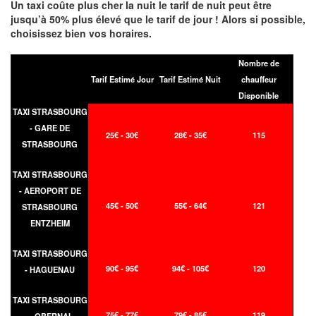
Un taxi coûte plus cher la nuit le tarif de nuit peut être
jusqu’à 50% plus élevé que le tarif de jour ! Alors si possible,
choisissez bien vos horaires.
Nombre de
Tarif Estimé Jour
Tarif Estimé Nuit
chauffeur
Disponible
TAXI STRASBOURG
- GARE DE
25€ - 30€
28€ - 35€
115
STRASBOURG
TAXI STRASBOURG
- AEROPORT DE
45€ - 50€
55€ - 64€
121
STRASBOURG
ENTZHEIM
TAXI STRASBOURG
90€ - 95€
94€ - 105€
120
- HAGUENAU
TAXI STRASBOURG
75€ - 77€
79€ - 85€
119