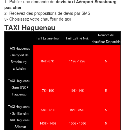
1- Publier une demande de
devis taxi Aéroport Strasbourg
pas cher
2- Recevez des propositions de devis par SMS
3- Choisissez votre chauffeur de taxi
TAXI Haguenau
Nombre de
Tarif Estimé Jour
Tarif Estimé Nuit
chauffeur Disponible
TAXI Haguenau
- Aéroport de
84€ -87€
119€ -122€
5
Strasbourg-
Entzheim
TAXI Haguenau
- Gare SNCF
7€ - 10€
10€ - 14€
5
Haguenau
TAXI Haguenau
58€ - 61€
82€ - 85€
5
- Schiltigheim
TAXI Haguenau
143€ - 146€
150€ - 158€
5
- Sélestat