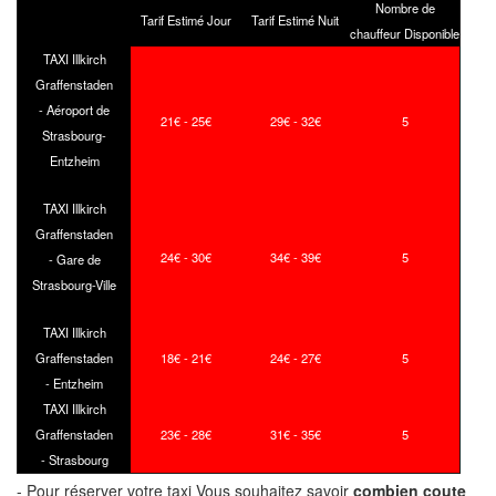
Nombre de
Tarif Estimé Jour
Tarif Estimé Nuit
chauffeur Disponible
TAXI Illkirch
Graffenstaden
- Aéroport de
21€ - 25€
29€ - 32€
5
Strasbourg-
Entzheim
TAXI Illkirch
Graffenstaden
24€ - 30€
34€ - 39€
5
- Gare de
Strasbourg-Ville
TAXI Illkirch
Graffenstaden
18€ - 21€
24€ - 27€
5
- Entzheim
TAXI Illkirch
Graffenstaden
23€ - 28€
31€ - 35€
5
- Strasbourg
- Pour réserver votre taxi Vous souhaitez savoir
combien coute