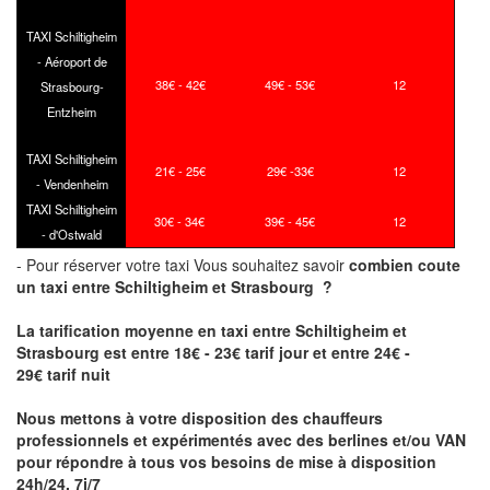
TAXI Schiltigheim
- Aéroport de
38€ - 42€
49€ - 53€
12
Strasbourg-
Entzheim
TAXI Schiltigheim
21€ - 25€
29€ -33€
12
- Vendenheim
TAXI Schiltigheim
30€ - 34€
39€ - 45€
12
- d'Ostwald
- Pour réserver votre taxi Vous souhaitez savoir
combien coute
un taxi
entre Schiltigheim et Strasbourg ?
La tarification moyenne en taxi entre Schiltigheim et
Strasbourg est entre 18€ - 23€ tarif jour et entre 24€ -
29€ tarif nuit
Nous mettons à votre disposition des chauffeurs
professionnels et expérimentés avec des berlines et/ou VAN
pour répondre à tous vos besoins de mise à disposition
24h/24, 7j/7