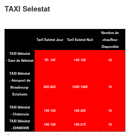
TAXI Selestat
Nombre de
Tarif Estimé Jour
Tarif Estimé Nuit
chauffeur
Disponible
TAXI Sélestat
7€- 10€
14€-18€
10
- Gare de Sélestat
TAXI Sélestat
- Aéroport de
82€-85€
105€-108€
10
Strasbourg-
Entzheim
TAXI Sélestat
13€-16€
16€-20€
10
- Châtenois
TAXI Sélestat
15€-18€
18€-21€
10
- EHNWIHR