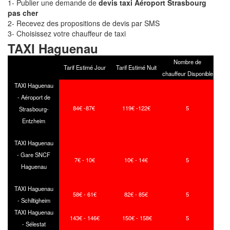
1- Publier une demande de
devis taxi Aéroport Strasbourg
pas cher
2- Recevez des propositions de devis par SMS
3- Choisissez votre chauffeur de taxi
TAXI Haguenau
Nombre de
Tarif Estimé Jour
Tarif Estimé Nuit
chauffeur Disponible
TAXI Haguenau
- Aéroport de
84€ -87€
119€ -122€
5
Strasbourg-
Entzheim
TAXI Haguenau
- Gare SNCF
7€ - 10€
10€ - 14€
5
Haguenau
TAXI Haguenau
58€ - 61€
82€ - 85€
5
- Schiltigheim
TAXI Haguenau
143€ - 146€
150€ - 158€
5
- Sélestat