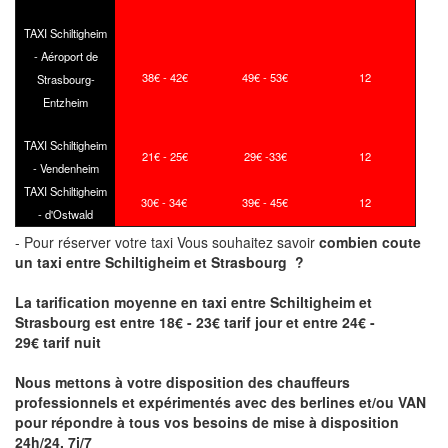
TAXI Schiltigheim
- Aéroport de
38€ - 42€
49€ - 53€
12
Strasbourg-
Entzheim
TAXI Schiltigheim
21€ - 25€
29€ -33€
12
- Vendenheim
TAXI Schiltigheim
30€ - 34€
39€ - 45€
12
- d'Ostwald
- Pour réserver votre taxi Vous souhaitez savoir
combien coute
un taxi
entre Schiltigheim et Strasbourg ?
La tarification moyenne en taxi entre Schiltigheim et
Strasbourg est entre 18€ - 23€ tarif jour et entre 24€ -
29€ tarif nuit
Nous mettons à votre disposition des chauffeurs
professionnels et expérimentés avec des berlines et/ou VAN
pour répondre à tous vos besoins de mise à disposition
24h/24, 7j/7