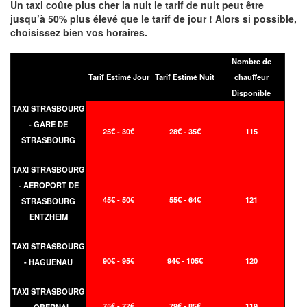
Un taxi coûte plus cher la nuit le tarif de nuit peut être
jusqu’à 50% plus élevé que le tarif de jour ! Alors si possible,
choisissez bien vos horaires.
Nombre de
Tarif Estimé Jour
Tarif Estimé Nuit
chauffeur
Disponible
TAXI STRASBOURG
- GARE DE
25€ - 30€
28€ - 35€
115
STRASBOURG
TAXI STRASBOURG
- AEROPORT DE
45€ - 50€
55€ - 64€
121
STRASBOURG
ENTZHEIM
TAXI STRASBOURG
90€ - 95€
94€ - 105€
120
- HAGUENAU
TAXI STRASBOURG
75€ - 77€
79€ - 85€
119