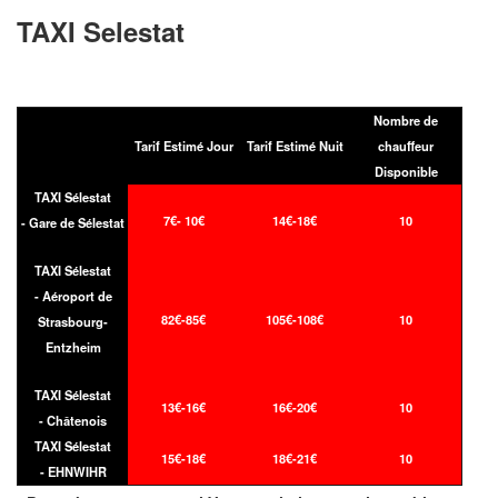
TAXI Selestat
Nombre de
Tarif Estimé Jour
Tarif Estimé Nuit
chauffeur
Disponible
TAXI Sélestat
7€- 10€
14€-18€
10
- Gare de Sélestat
TAXI Sélestat
- Aéroport de
82€-85€
105€-108€
10
Strasbourg-
Entzheim
TAXI Sélestat
13€-16€
16€-20€
10
- Châtenois
TAXI Sélestat
15€-18€
18€-21€
10
- EHNWIHR