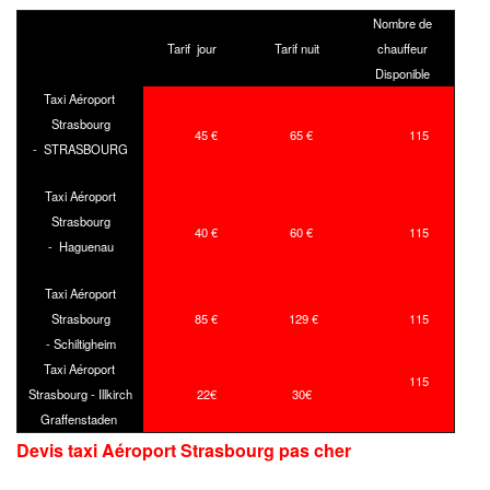
Nombre de
Tarif jour
Tarif nuit
chauffeur
Disponible
Taxi Aéroport
Strasbourg
45 €
65 €
115
- STRASBOURG
Taxi Aéroport
Strasbourg
40 €
60 €
115
- Haguenau
Taxi Aéroport
Strasbourg
85 €
129 €
115
- Schiltigheim
Taxi Aéroport
115
Strasbourg - Illkirch
22€
30€
Graffenstaden
Devis taxi Aéroport Strasbourg
pas cher