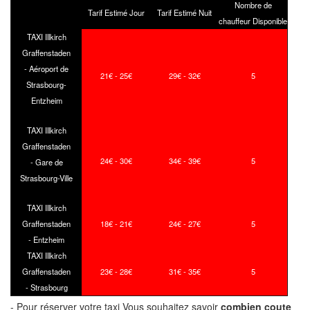
Nombre de
Tarif Estimé Jour
Tarif Estimé Nuit
chauffeur Disponible
TAXI Illkirch
Graffenstaden
- Aéroport de
21€ - 25€
29€ - 32€
5
Strasbourg-
Entzheim
TAXI Illkirch
Graffenstaden
24€ - 30€
34€ - 39€
5
- Gare de
Strasbourg-Ville
TAXI Illkirch
Graffenstaden
18€ - 21€
24€ - 27€
5
- Entzheim
TAXI Illkirch
Graffenstaden
23€ - 28€
31€ - 35€
5
- Strasbourg
- Pour réserver votre taxi Vous souhaitez savoir
combien coute