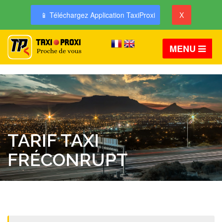
📱 Téléchargez Application TaxiProxi
X
MENU
TARIF TAXI
FRÉCONRUPT