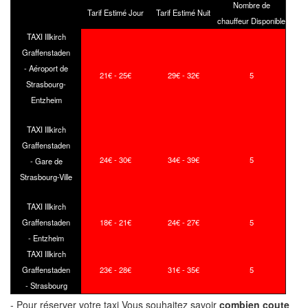
Nombre de
Tarif Estimé Jour
Tarif Estimé Nuit
chauffeur Disponible
TAXI Illkirch
Graffenstaden
- Aéroport de
21€ - 25€
29€ - 32€
5
Strasbourg-
Entzheim
TAXI Illkirch
Graffenstaden
24€ - 30€
34€ - 39€
5
- Gare de
Strasbourg-Ville
TAXI Illkirch
Graffenstaden
18€ - 21€
24€ - 27€
5
- Entzheim
TAXI Illkirch
Graffenstaden
23€ - 28€
31€ - 35€
5
- Strasbourg
- Pour réserver votre taxi Vous souhaitez savoir
combien coute