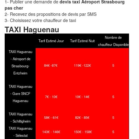
1- Publier une demande de
devis taxi Aéroport Strasbourg
pas cher
2- Recevez des propositions de devis par SMS
3- Choisissez votre chauffeur de taxi
TAXI Haguenau
Nombre de
Tarif Estimé Jour
Tarif Estimé Nuit
chauffeur Disponible
TAXI Haguenau
- Aéroport de
84€ -87€
119€ -122€
5
Strasbourg-
Entzheim
TAXI Haguenau
- Gare SNCF
7€ - 10€
10€ - 14€
5
Haguenau
TAXI Haguenau
58€ - 61€
82€ - 85€
5
- Schiltigheim
TAXI Haguenau
143€ - 146€
150€ - 158€
5
- Sélestat