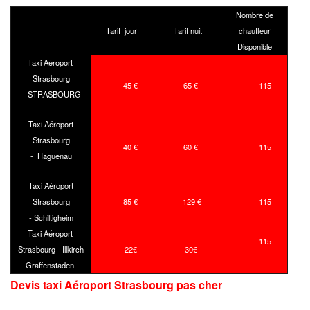
Nombre de
Tarif jour
Tarif nuit
chauffeur
Disponible
Taxi Aéroport
Strasbourg
45 €
65 €
115
- STRASBOURG
Taxi Aéroport
Strasbourg
40 €
60 €
115
- Haguenau
Taxi Aéroport
Strasbourg
85 €
129 €
115
- Schiltigheim
Taxi Aéroport
115
Strasbourg - Illkirch
22€
30€
Graffenstaden
Devis taxi Aéroport Strasbourg
pas cher