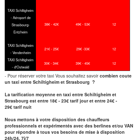
TAXI Schiltigheim
- Aéroport de
38€ - 42€
49€ - 53€
12
Strasbourg-
Entzheim
TAXI Schiltigheim
21€ - 25€
29€ -33€
12
- Vendenheim
TAXI Schiltigheim
30€ - 34€
39€ - 45€
12
- d'Ostwald
- Pour réserver votre taxi Vous souhaitez savoir
combien coute
un taxi
entre Schiltigheim et Strasbourg ?
La tarification moyenne en taxi entre Schiltigheim et
Strasbourg est entre 18€ - 23€ tarif jour et entre 24€ -
29€ tarif nuit
Nous mettons à votre disposition des chauffeurs
professionnels et expérimentés avec des berlines et/ou VAN
pour répondre à tous vos besoins de mise à disposition
24h/24, 7j/7