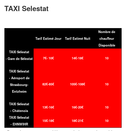
TAXI Selestat
Nombre de
Tarif Estimé Jour
Tarif Estimé Nuit
chauffeur
Disponible
TAXI Sélestat
7€- 10€
14€-18€
10
- Gare de Sélestat
TAXI Sélestat
- Aéroport de
82€-85€
105€-108€
10
Strasbourg-
Entzheim
TAXI Sélestat
13€-16€
16€-20€
10
- Châtenois
TAXI Sélestat
15€-18€
18€-21€
10
- EHNWIHR