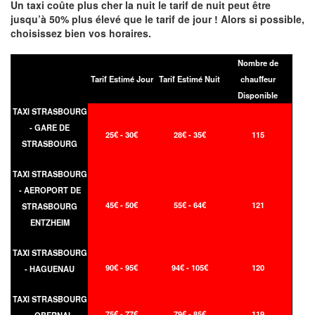
Un taxi coûte plus cher la nuit le tarif de nuit peut être
jusqu’à 50% plus élevé que le tarif de jour ! Alors si possible,
choisissez bien vos horaires.
Nombre de
Tarif Estimé Jour
Tarif Estimé Nuit
chauffeur
Disponible
TAXI STRASBOURG
- GARE DE
25€ - 30€
28€ - 35€
115
STRASBOURG
TAXI STRASBOURG
- AEROPORT DE
45€ - 50€
55€ - 64€
121
STRASBOURG
ENTZHEIM
TAXI STRASBOURG
90€ - 95€
94€ - 105€
120
- HAGUENAU
TAXI STRASBOURG
75€ - 77€
79€ - 85€
119