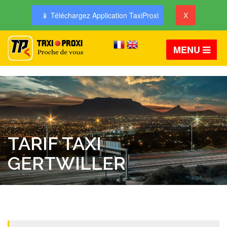
📱 Téléchargez Application TaxiProxi
X
MENU
TARIF TAXI
GERTWILLER