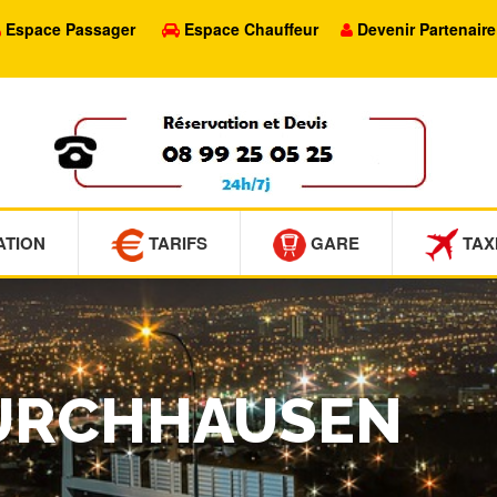
Espace Passager
Espace Chauffeur
Devenir Partenaire
ATION
TARIFS
GARE
TAX
 FURCHHAUSEN