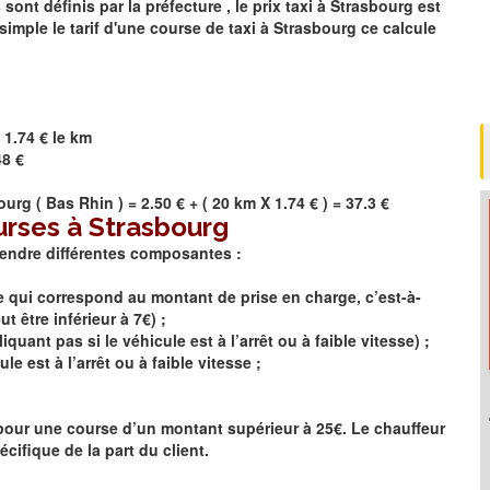
t définis par la préfecture , le prix taxi à
Strasbourg
est
simple le tarif d'une course de taxi à
Strasbourg
ce calcule
 1.74 € le km
48 €
ourg
(
Bas Rhin
) = 2.50 € + ( 20 km X 1.74 € ) = 37.3 €
urses à Strasbourg
rendre différentes composantes :
se qui correspond au montant de prise en charge, c’est-à-
 être inférieur à 7€) ;
quant pas si le véhicule est à l’arrêt ou à faible vitesse) ;
le est à l’arrêt ou à faible vitesse ;
e pour une course d’un montant supérieur à 25€. Le chauffeur
cifique de la part du client.