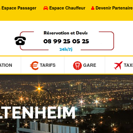
Espace Passager
Espace Chauffeur
Devenir Partenaire
ATION
TARIFS
GARE
TAX
ALTENHEIM