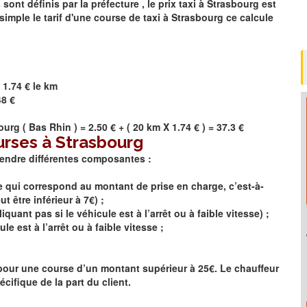
t définis par la préfecture , le prix taxi à
Strasbourg
est
simple le tarif d'une course de taxi à
Strasbourg
ce calcule
 1.74 € le km
48 €
ourg
(
Bas Rhin
) = 2.50 € + ( 20 km X 1.74 € ) = 37.3 €
urses à Strasbourg
rendre différentes composantes :
se qui correspond au montant de prise en charge, c’est-à-
 être inférieur à 7€) ;
quant pas si le véhicule est à l’arrêt ou à faible vitesse) ;
le est à l’arrêt ou à faible vitesse ;
e pour une course d’un montant supérieur à 25€. Le chauffeur
cifique de la part du client.