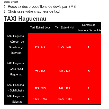
pas cher
2- Recevez des propositions de devis par SMS
3- Choisissez votre chauffeur de taxi
TAXI Haguenau
Nombre de
Tarif Estimé Jour
Tarif Estimé Nuit
chauffeur Disponible
TAXI Haguenau
- Aéroport de
84€ -87€
119€ -122€
5
Strasbourg-
Entzheim
TAXI Haguenau
- Gare SNCF
7€ - 10€
10€ - 14€
5
Haguenau
TAXI Haguenau
58€ - 61€
82€ - 85€
5
- Schiltigheim
TAXI Haguenau
143€ - 146€
150€ - 158€
5
- Sélestat