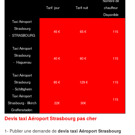
Nombre de
Tarif jour
Tarif nuit
chauffeur
Disponible
Taxi Aéroport
Strasbourg
45 €
65 €
115
- STRASBOURG
Taxi Aéroport
Strasbourg
40 €
60 €
115
- Haguenau
Taxi Aéroport
Strasbourg
85 €
129 €
115
- Schiltigheim
Taxi Aéroport
115
Strasbourg - Illkirch
22€
30€
Graffenstaden
Devis taxi Aéroport Strasbourg
pas cher
1- Publier une demande de
devis taxi Aéroport Strasbourg