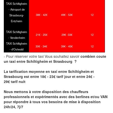
TAXI Schiltigheim
- Aéroport de
38€ - 42€
49€ - 53€
12
Strasbourg-
Entzheim
TAXI Schiltigheim
21€ - 25€
29€ -33€
12
- Vendenheim
TAXI Schiltigheim
30€ - 34€
39€ - 45€
12
- d'Ostwald
- Pour réserver votre taxi Vous souhaitez savoir
combien coute
un taxi
entre Schiltigheim et Strasbourg ?
La tarification moyenne en taxi entre Schiltigheim et
Strasbourg est entre 18€ - 23€ tarif jour et entre 24€ -
29€ tarif nuit
Nous mettons à votre disposition des chauffeurs
professionnels et expérimentés avec des berlines et/ou VAN
pour répondre à tous vos besoins de mise à disposition
24h/24, 7j/7