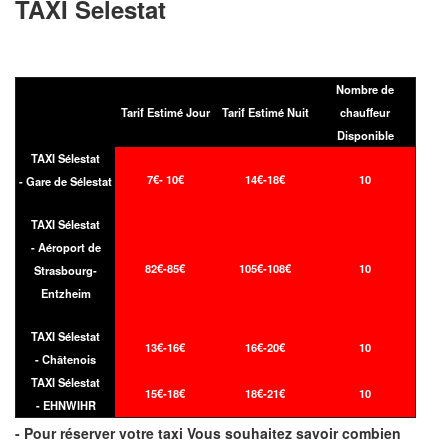
TAXI Selestat
Nombre de
Tarif Estimé Jour
Tarif Estimé Nuit
chauffeur
Disponible
TAXI Sélestat
7€- 10€
14€-18€
10
- Gare de Sélestat
TAXI Sélestat
- Aéroport de
82€-85€
105€-108€
10
Strasbourg-
Entzheim
TAXI Sélestat
13€-16€
16€-20€
10
- Châtenois
TAXI Sélestat
15€-18€
18€-21€
10
- EHNWIHR
- Pour réserver votre taxi Vous souhaitez savoir
combien