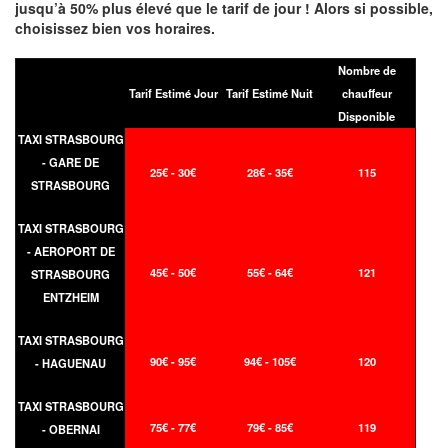
jusqu’à 50% plus élevé que le tarif de jour ! Alors si possible,
choisissez bien vos horaires.
Nombre de
Tarif Estimé Jour
Tarif Estimé Nuit
chauffeur
Disponible
TAXI STRASBOURG
- GARE DE
25€ - 30€
28€ - 35€
115
STRASBOURG
TAXI STRASBOURG
- AEROPORT DE
45€ - 50€
55€ - 64€
121
STRASBOURG
ENTZHEIM
TAXI STRASBOURG
90€ - 95€
94€ - 105€
120
- HAGUENAU
TAXI STRASBOURG
75€ - 77€
79€ - 85€
119
- OBERNAI