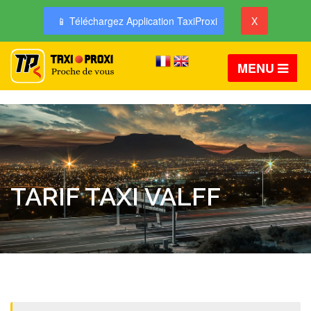
📱 Téléchargez Application TaxiProxi
X
MENU
TARIF TAXI VALFF