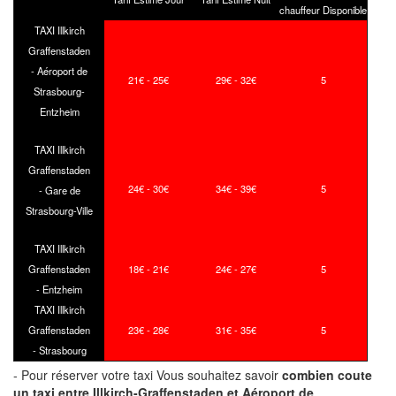
chauffeur Disponible
TAXI Illkirch
Graffenstaden
- Aéroport de
21€ - 25€
29€ - 32€
5
Strasbourg-
Entzheim
TAXI Illkirch
Graffenstaden
24€ - 30€
34€ - 39€
5
- Gare de
Strasbourg-Ville
TAXI Illkirch
Graffenstaden
18€ - 21€
24€ - 27€
5
- Entzheim
TAXI Illkirch
Graffenstaden
23€ - 28€
31€ - 35€
5
- Strasbourg
- Pour réserver votre taxi Vous souhaitez savoir
combien coute
un taxi
entre Illkirch-Graffenstaden et Aéroport de