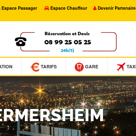
Espace Passager
Espace Chauffeur
Devenir Partenaire
ATION
TARIFS
GARE
TAX
SERMERSHEIM