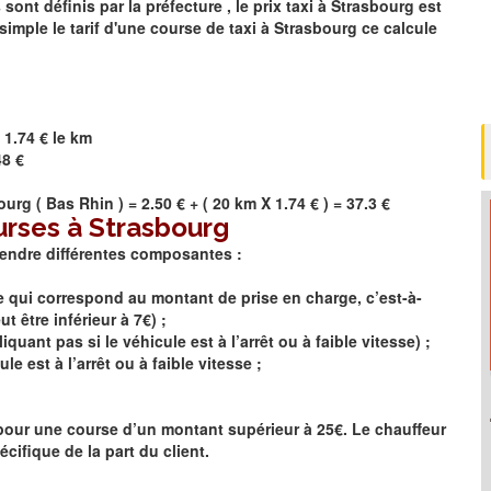
t définis par la préfecture , le prix taxi à
Strasbourg
est
simple le tarif d'une course de taxi à
Strasbourg
ce calcule
 1.74 € le km
48 €
ourg
(
Bas Rhin
) = 2.50 € + ( 20 km X 1.74 € ) = 37.3 €
urses à Strasbourg
rendre différentes composantes :
se qui correspond au montant de prise en charge, c’est-à-
 être inférieur à 7€) ;
quant pas si le véhicule est à l’arrêt ou à faible vitesse) ;
le est à l’arrêt ou à faible vitesse ;
e pour une course d’un montant supérieur à 25€. Le chauffeur
cifique de la part du client.