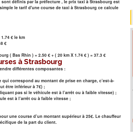
t définis par la préfecture , le prix taxi à
Strasbourg
est
simple le tarif d'une course de taxi à
Strasbourg
ce calcule
 1.74 € le km
48 €
ourg
(
Bas Rhin
) = 2.50 € + ( 20 km X 1.74 € ) = 37.3 €
urses à Strasbourg
rendre différentes composantes :
se qui correspond au montant de prise en charge, c’est-à-
 être inférieur à 7€) ;
quant pas si le véhicule est à l’arrêt ou à faible vitesse) ;
le est à l’arrêt ou à faible vitesse ;
e pour une course d’un montant supérieur à 25€. Le chauffeur
cifique de la part du client.