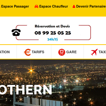
Espace Passager
Espace Chauffeur
Devenir Partenaire
ATION
TARIFS
GARE
TAX
MOTHERN