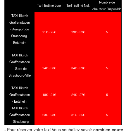
Nombre de
Tarif Estimé Jour
Tarif Estimé Nuit
chauffeur Disponible
TAXI Illkirch
Graffenstaden
- Aéroport de
21€ - 25€
29€ - 32€
5
Strasbourg-
Entzheim
TAXI Illkirch
Graffenstaden
24€ - 30€
34€ - 39€
5
- Gare de
Strasbourg-Ville
TAXI Illkirch
Graffenstaden
18€ - 21€
24€ - 27€
5
- Entzheim
TAXI Illkirch
Graffenstaden
23€ - 28€
31€ - 35€
5
- Strasbourg
- Pour réserver votre taxi Vous souhaitez savoir
combien coute