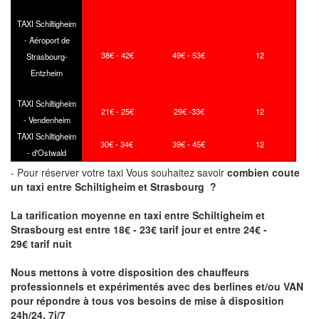
TAXI Schiltigheim
- Aéroport de
38€ - 42€
49€ - 53€
12
Strasbourg-
Entzheim
TAXI Schiltigheim
21€ - 25€
29€ -33€
12
- Vendenheim
TAXI Schiltigheim
30€ - 34€
39€ - 45€
12
- d'Ostwald
- Pour réserver votre taxi Vous souhaitez savoir
combien coute
un taxi
entre Schiltigheim et Strasbourg ?
La tarification moyenne en taxi entre Schiltigheim et
Strasbourg est entre 18€ - 23€ tarif jour et entre 24€ -
29€ tarif nuit
Nous mettons à votre disposition des chauffeurs
professionnels et expérimentés avec des berlines et/ou VAN
pour répondre à tous vos besoins de mise à disposition
24h/24, 7j/7