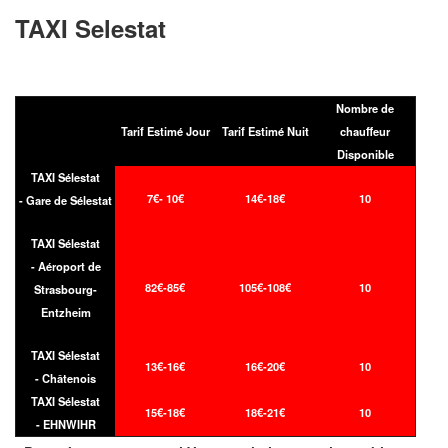
TAXI Selestat
Nombre de
Tarif Estimé Jour
Tarif Estimé Nuit
chauffeur
Disponible
TAXI Sélestat
7€- 10€
14€-18€
10
- Gare de Sélestat
TAXI Sélestat
- Aéroport de
82€-85€
105€-108€
10
Strasbourg-
Entzheim
TAXI Sélestat
13€-16€
16€-20€
10
- Châtenois
TAXI Sélestat
15€-18€
18€-21€
10
- EHNWIHR