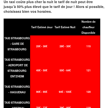
Un taxi coûte plus cher la nuit le tarif de nuit peut être
jusqu’à 50% plus élevé que le tarif de jour ! Alors si possible,
choisissez bien vos horaires.
Nombre de
Tarif Estimé Jour
Tarif Estimé Nuit
chauffeur
Disponible
TAXI STRASBOURG
- GARE DE
25€ - 30€
28€ - 35€
115
STRASBOURG
TAXI STRASBOURG
- AEROPORT DE
45€ - 50€
55€ - 64€
121
STRASBOURG
ENTZHEIM
TAXI STRASBOURG
90€ - 95€
94€ - 105€
120
- HAGUENAU
TAXI STRASBOURG
75€ - 77€
79€ - 85€
119