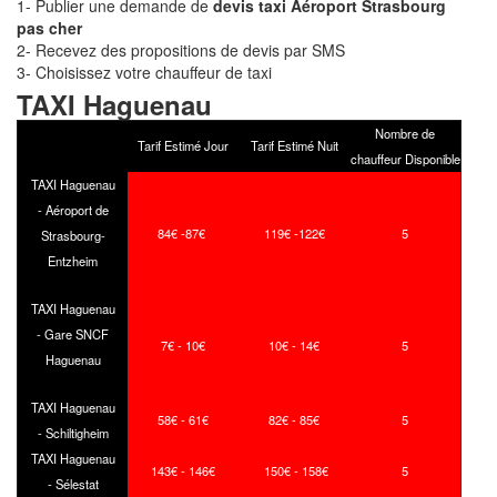
1- Publier une demande de
devis taxi Aéroport Strasbourg
pas cher
2- Recevez des propositions de devis par SMS
3- Choisissez votre chauffeur de taxi
TAXI Haguenau
Nombre de
Tarif Estimé Jour
Tarif Estimé Nuit
chauffeur Disponible
TAXI Haguenau
- Aéroport de
84€ -87€
119€ -122€
5
Strasbourg-
Entzheim
TAXI Haguenau
- Gare SNCF
7€ - 10€
10€ - 14€
5
Haguenau
TAXI Haguenau
58€ - 61€
82€ - 85€
5
- Schiltigheim
TAXI Haguenau
143€ - 146€
150€ - 158€
5
- Sélestat