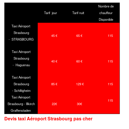
Nombre de
Tarif jour
Tarif nuit
chauffeur
Disponible
Taxi Aéroport
Strasbourg
45 €
65 €
115
- STRASBOURG
Taxi Aéroport
Strasbourg
40 €
60 €
115
- Haguenau
Taxi Aéroport
Strasbourg
85 €
129 €
115
- Schiltigheim
Taxi Aéroport
115
Strasbourg - Illkirch
22€
30€
Graffenstaden
Devis taxi Aéroport Strasbourg
pas cher