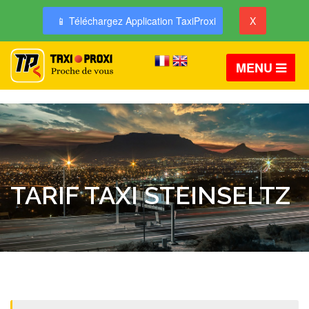
📱 Téléchargez Application TaxiProxi
X
MENU
TARIF TAXI STEINSELTZ