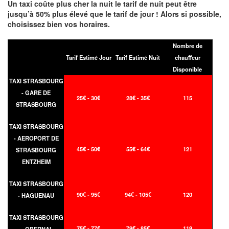
Un taxi coûte plus cher la nuit le tarif de nuit peut être
jusqu’à 50% plus élevé que le tarif de jour ! Alors si possible,
choisissez bien vos horaires.
Nombre de
Tarif Estimé Jour
Tarif Estimé Nuit
chauffeur
Disponible
TAXI STRASBOURG
- GARE DE
25€ - 30€
28€ - 35€
115
STRASBOURG
TAXI STRASBOURG
- AEROPORT DE
45€ - 50€
55€ - 64€
121
STRASBOURG
ENTZHEIM
TAXI STRASBOURG
90€ - 95€
94€ - 105€
120
- HAGUENAU
TAXI STRASBOURG
75€ - 77€
79€ - 85€
119