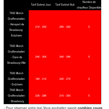
Nombre de
Tarif Estimé Jour
Tarif Estimé Nuit
chauffeur Disponible
TAXI Illkirch
Graffenstaden
- Aéroport de
21€ - 25€
29€ - 32€
5
Strasbourg-
Entzheim
TAXI Illkirch
Graffenstaden
24€ - 30€
34€ - 39€
5
- Gare de
Strasbourg-Ville
TAXI Illkirch
Graffenstaden
18€ - 21€
24€ - 27€
5
- Entzheim
TAXI Illkirch
Graffenstaden
23€ - 28€
31€ - 35€
5
- Strasbourg
- Pour réserver votre taxi Vous souhaitez savoir
combien coute