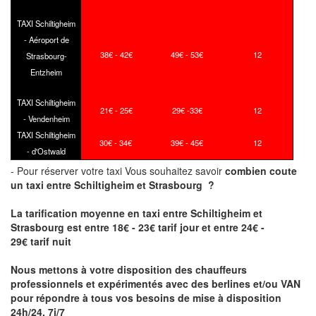
TAXI Schiltigheim
- Aéroport de
38€ - 42€
49€ - 53€
12
Strasbourg-
Entzheim
TAXI Schiltigheim
21€ - 25€
29€ -33€
12
- Vendenheim
TAXI Schiltigheim
30€ - 34€
39€ - 45€
12
- d'Ostwald
- Pour réserver votre taxi Vous souhaitez savoir
combien coute
un taxi
entre Schiltigheim et Strasbourg ?
La tarification moyenne en taxi entre Schiltigheim et
Strasbourg est entre 18€ - 23€ tarif jour et entre 24€ -
29€ tarif nuit
Nous mettons à votre disposition des chauffeurs
professionnels et expérimentés avec des berlines et/ou VAN
pour répondre à tous vos besoins de mise à disposition
24h/24, 7j/7