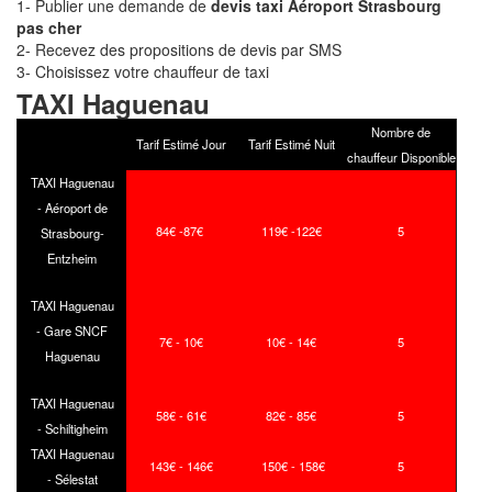
1- Publier une demande de
devis taxi Aéroport Strasbourg
pas cher
2- Recevez des propositions de devis par SMS
3- Choisissez votre chauffeur de taxi
TAXI Haguenau
Nombre de
Tarif Estimé Jour
Tarif Estimé Nuit
chauffeur Disponible
TAXI Haguenau
- Aéroport de
84€ -87€
119€ -122€
5
Strasbourg-
Entzheim
TAXI Haguenau
- Gare SNCF
7€ - 10€
10€ - 14€
5
Haguenau
TAXI Haguenau
58€ - 61€
82€ - 85€
5
- Schiltigheim
TAXI Haguenau
143€ - 146€
150€ - 158€
5
- Sélestat