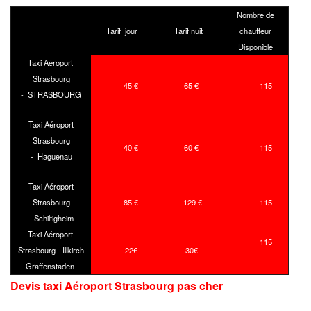
Nombre de
Tarif jour
Tarif nuit
chauffeur
Disponible
Taxi Aéroport
Strasbourg
45 €
65 €
115
- STRASBOURG
Taxi Aéroport
Strasbourg
40 €
60 €
115
- Haguenau
Taxi Aéroport
Strasbourg
85 €
129 €
115
- Schiltigheim
Taxi Aéroport
115
Strasbourg - Illkirch
22€
30€
Graffenstaden
Devis taxi Aéroport Strasbourg
pas cher