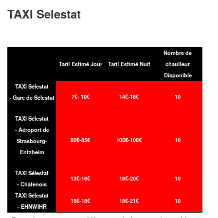
TAXI Selestat
Nombre de
Tarif Estimé Jour
Tarif Estimé Nuit
chauffeur
Disponible
TAXI Sélestat
7€- 10€
14€-18€
10
- Gare de Sélestat
TAXI Sélestat
- Aéroport de
82€-85€
105€-108€
10
Strasbourg-
Entzheim
TAXI Sélestat
13€-16€
16€-20€
10
- Châtenois
TAXI Sélestat
15€-18€
18€-21€
10
- EHNWIHR