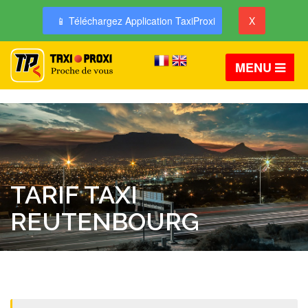
📱 Téléchargez Application TaxiProxi
X
MENU
TARIF TAXI
REUTENBOURG