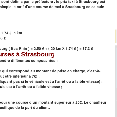
t définis par la préfecture , le prix taxi à
Strasbourg
est
simple le tarif d'une course de taxi à
Strasbourg
ce calcule
 1.74 € le km
48 €
ourg
(
Bas Rhin
) = 2.50 € + ( 20 km X 1.74 € ) = 37.3 €
urses à Strasbourg
rendre différentes composantes :
se qui correspond au montant de prise en charge, c’est-à-
 être inférieur à 7€) ;
quant pas si le véhicule est à l’arrêt ou à faible vitesse) ;
le est à l’arrêt ou à faible vitesse ;
e pour une course d’un montant supérieur à 25€. Le chauffeur
cifique de la part du client.