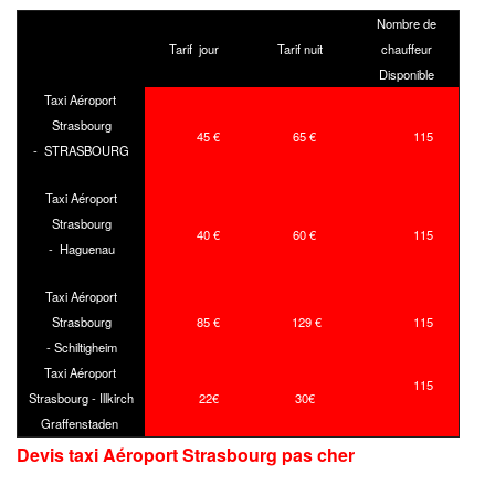
Nombre de
Tarif jour
Tarif nuit
chauffeur
Disponible
Taxi Aéroport
Strasbourg
45 €
65 €
115
- STRASBOURG
Taxi Aéroport
Strasbourg
40 €
60 €
115
- Haguenau
Taxi Aéroport
Strasbourg
85 €
129 €
115
- Schiltigheim
Taxi Aéroport
115
Strasbourg - Illkirch
22€
30€
Graffenstaden
Devis taxi Aéroport Strasbourg
pas cher