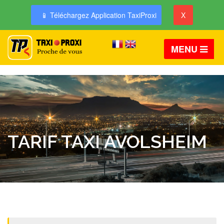
📱 Téléchargez Application TaxiProxi
X
MENU
TARIF TAXI AVOLSHEIM