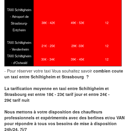
TAXI Schiltigheim
- Aéroport de
38€ - 42€
49€ - 53€
12
Strasbourg-
Entzheim
TAXI Schiltigheim
21€ - 25€
29€ -33€
12
- Vendenheim
TAXI Schiltigheim
30€ - 34€
39€ - 45€
12
- d'Ostwald
- Pour réserver votre taxi Vous souhaitez savoir
combien coute
un taxi
entre Schiltigheim et Strasbourg ?
La tarification moyenne en taxi entre Schiltigheim et
Strasbourg est entre 18€ - 23€ tarif jour et entre 24€ -
29€ tarif nuit
Nous mettons à votre disposition des chauffeurs
professionnels et expérimentés avec des berlines et/ou VAN
pour répondre à tous vos besoins de mise à disposition
24h/24, 7j/7