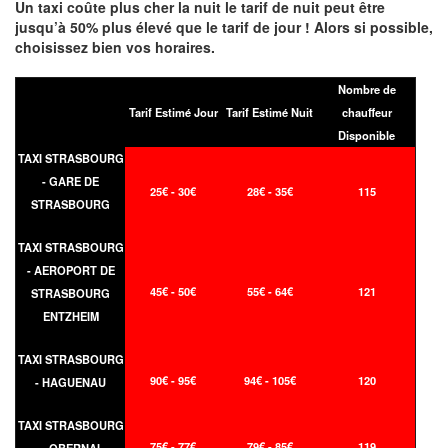
Un taxi coûte plus cher la nuit le tarif de nuit peut être
jusqu’à 50% plus élevé que le tarif de jour ! Alors si possible,
choisissez bien vos horaires.
Nombre de
Tarif Estimé Jour
Tarif Estimé Nuit
chauffeur
Disponible
TAXI STRASBOURG
- GARE DE
25€ - 30€
28€ - 35€
115
STRASBOURG
TAXI STRASBOURG
- AEROPORT DE
45€ - 50€
55€ - 64€
121
STRASBOURG
ENTZHEIM
TAXI STRASBOURG
90€ - 95€
94€ - 105€
120
- HAGUENAU
TAXI STRASBOURG
75€ - 77€
79€ - 85€
119