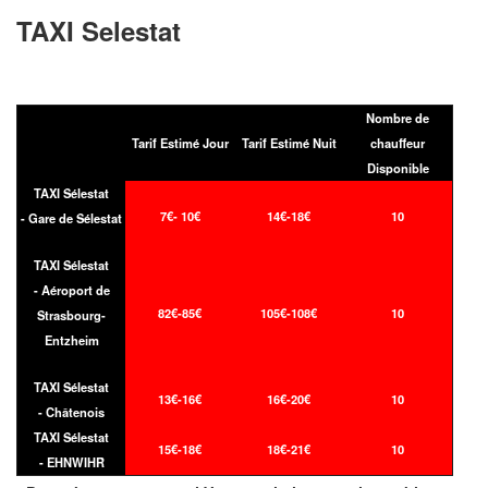
TAXI Selestat
Nombre de
Tarif Estimé Jour
Tarif Estimé Nuit
chauffeur
Disponible
TAXI Sélestat
7€- 10€
14€-18€
10
- Gare de Sélestat
TAXI Sélestat
- Aéroport de
82€-85€
105€-108€
10
Strasbourg-
Entzheim
TAXI Sélestat
13€-16€
16€-20€
10
- Châtenois
TAXI Sélestat
15€-18€
18€-21€
10
- EHNWIHR