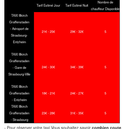
Nombre de
Tarif Estimé Jour
Tarif Estimé Nuit
chauffeur Disponible
TAXI Illkirch
Graffenstaden
- Aéroport de
21€ - 25€
29€ - 32€
5
Strasbourg-
Entzheim
TAXI Illkirch
Graffenstaden
24€ - 30€
34€ - 39€
5
- Gare de
Strasbourg-Ville
TAXI Illkirch
Graffenstaden
18€ - 21€
24€ - 27€
5
- Entzheim
TAXI Illkirch
Graffenstaden
23€ - 28€
31€ - 35€
5
- Strasbourg
- Pour réserver votre taxi Vous souhaitez savoir
combien coute