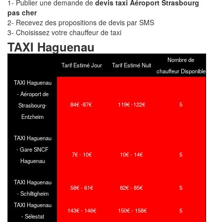
1- Publier une demande de
devis taxi Aéroport Strasbourg
pas cher
2- Recevez des propositions de devis par SMS
3- Choisissez votre chauffeur de taxi
TAXI Haguenau
Nombre de
Tarif Estimé Jour
Tarif Estimé Nuit
chauffeur Disponible
TAXI Haguenau
- Aéroport de
84€ -87€
119€ -122€
5
Strasbourg-
Entzheim
TAXI Haguenau
- Gare SNCF
7€ - 10€
10€ - 14€
5
Haguenau
TAXI Haguenau
58€ - 61€
82€ - 85€
5
- Schiltigheim
TAXI Haguenau
143€ - 146€
150€ - 158€
5
- Sélestat