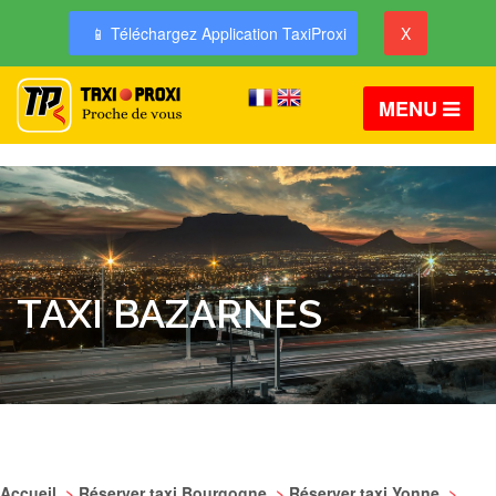
📱 Téléchargez Application TaxiProxi
X
MENU
TAXI BAZARNES
Accueil
>
Réserver taxi Bourgogne
>
Réserver taxi Yonne
>