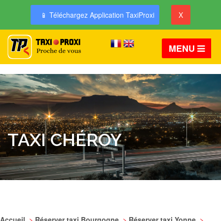
📱 Téléchargez Application TaxiProxi
X
MENU
TAXI CHÉROY
Accueil
>
Réserver taxi Bourgogne
>
Réserver taxi Yonne
>