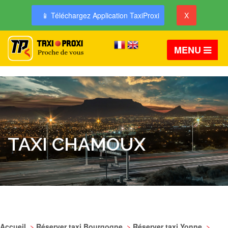
📱 Téléchargez Application TaxiProxi
X
MENU
TAXI CHAMOUX
Accueil
>
Réserver taxi Bourgogne
>
Réserver taxi Yonne
>