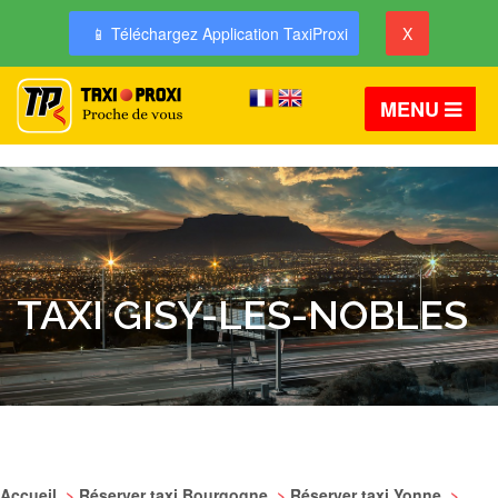
📱 Téléchargez Application TaxiProxi
X
MENU
TAXI GISY-LES-NOBLES
Accueil
>
Réserver taxi Bourgogne
>
Réserver taxi Yonne
>