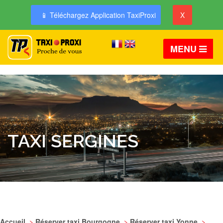
📱 Téléchargez Application TaxiProxi
X
MENU
TAXI SERGINES
Accueil
>
Réserver taxi Bourgogne
>
Réserver taxi Yonne
>