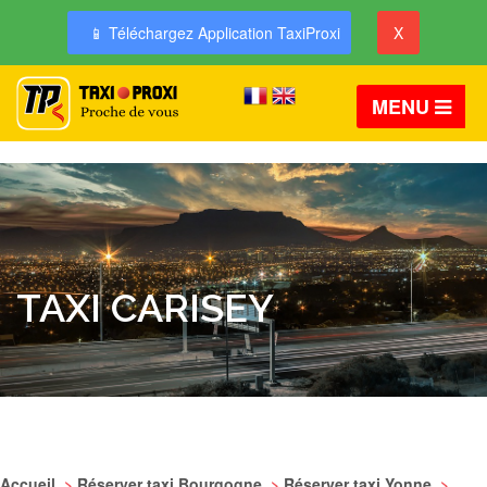
📱 Téléchargez Application TaxiProxi
X
MENU
TAXI CARISEY
Accueil
>
Réserver taxi Bourgogne
>
Réserver taxi Yonne
>