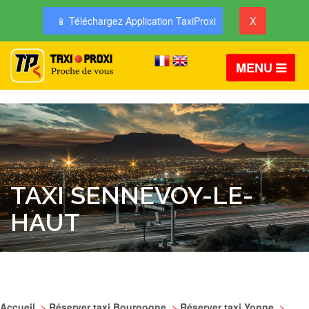
📱 Téléchargez Application TaxiProxi
X
MENU
TAXI SENNEVOY-LE-
HAUT
Accueil
>
Réserver taxi Bourgogne
>
Réserver taxi Yonne
>