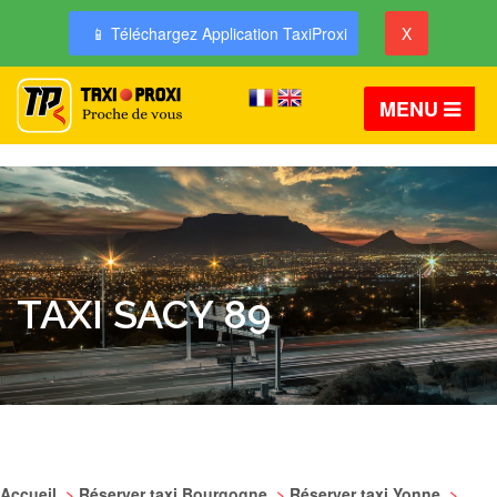
📱 Téléchargez Application TaxiProxi
X
MENU
TAXI SACY 89
Accueil
>
Réserver taxi Bourgogne
>
Réserver taxi Yonne
>