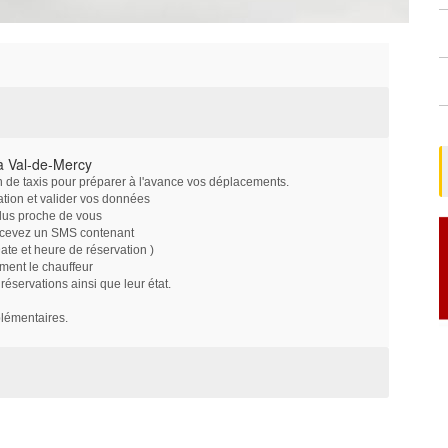
à Val-de-Mercy
on de taxis pour préparer à l'avance vos déplacements.
ation et valider vos données
plus proche de vous
ecevez un SMS contenant
e et heure de réservation )
ment le chauffeur
servations ainsi que leur état.
plémentaires.