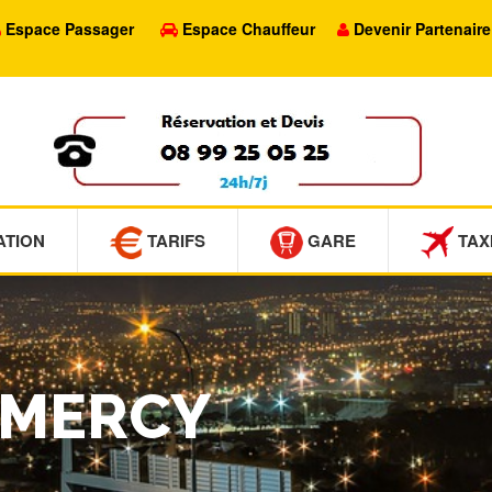
Espace Passager
Espace Chauffeur
Devenir Partenaire
ATION
TARIFS
GARE
TAX
-MERCY