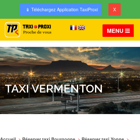
📱 Téléchargez Application TaxiProxi
X
MENU
TAXI VERMENTON
Accueil
>
Réserver taxi Bourgogne
>
Réserver taxi Yonne
>