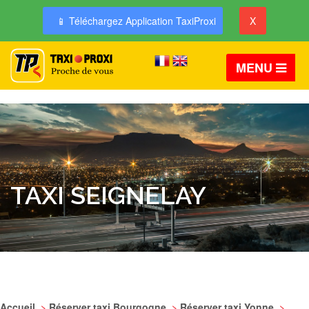
📱 Téléchargez Application TaxiProxi
X
MENU
TAXI SEIGNELAY
Accueil
>
Réserver taxi Bourgogne
>
Réserver taxi Yonne
>