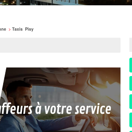
onne
>
Taxis Pisy