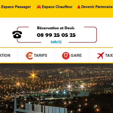
Espace Passager
Espace Chauffeur
Devenir Partenaire
ATION
TARIFS
GARE
TAX