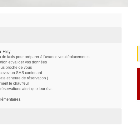
à Pisy
on de taxis pour préparer à l'avance vos déplacements.
ation et valider vos données
plus proche de vous
ecevez un SMS contenant
e et heure de réservation )
ment le chauffeur
servations ainsi que leur état.
plémentaires.