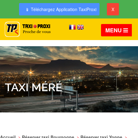
📱 Téléchargez Application TaxiProxi
X
MENU
TAXI MÉRÉ
Accueil
>
Réserver taxi Bourgogne
>
Réserver taxi Yonne
>