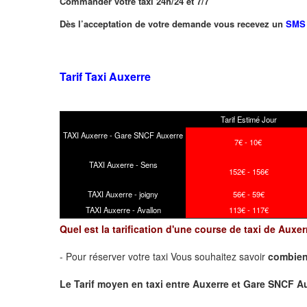
Commander votre taxi 24h/24 et 7/7
Dès l’acceptation de votre demande vous recevez un
SMS
Tarif Taxi Auxerre
Tarif Estimé Jour
TAXI Auxerre - Gare SNCF Auxerre
7€ - 10€
TAXI Auxerre - Sens
152€ - 156€
TAXI Auxerre - joigny
56€ - 59€
TAXI Auxerre - Avallon
113€ - 117€
Quel est la tarification d'une course de taxi de Aux
- Pour réserver votre taxi Vous souhaitez savoir
combien
Le Tarif moyen en taxi entre Auxerre et Gare SNCF Auxer