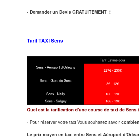
-
Demander un Devis GRATUITEMENT !
Tarif TAXI Sens
Tarif Estimé Jour
Sens - Aéroport d'Orléans
227€ - 230€
Sens - Gare de Sens
8€ - 12€
Sens - Nailly
16€ - 19€
Sens - Saligny
16€ - 19€
Quel est la tarification d'une course de taxi de Sens
- Pour réserver votre taxi Vous souhaitez savoir
combien
Le prix moyen en taxi entre Sens et Aéroport d'Orléans 