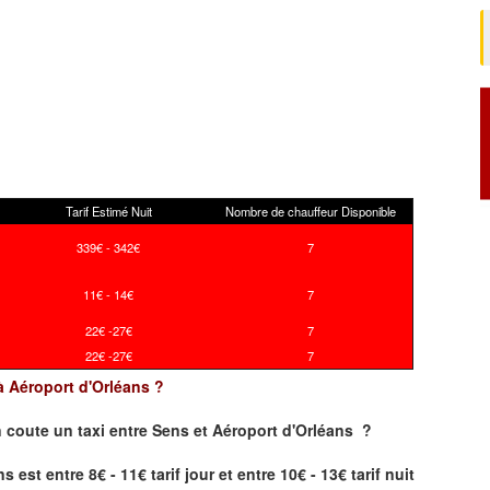
Tarif Estimé Nuit
Nombre de chauffeur Disponible
339€ - 342€
7
11€ - 14€
7
22€ -27€
7
22€ -27€
7
 à Aéroport d'Orléans ?
 coute un taxi
entre Sens et Aéroport d'Orléans ?
est entre 8€ - 11€ tarif jour et entre 10€ - 13€ tarif nuit