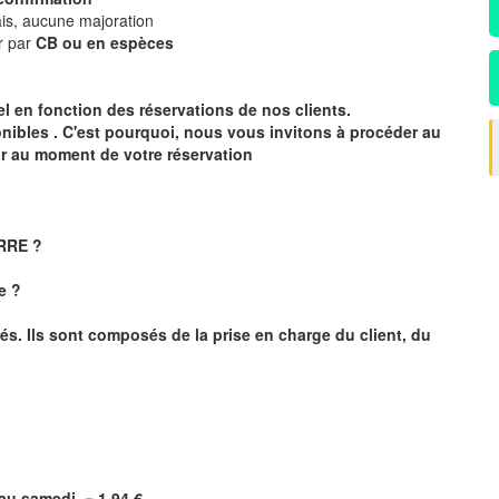
is, aucune majoration
r par
CB ou en espèces
éel en fonction des réservations de nos clients.
onibles . C'est pourquoi, nous vous invitons à procéder au
ur au moment de votre réservation
ERRE ?
e ?
és. Ils sont composés de la prise en charge du client, du
i au samedi =
1,94
€