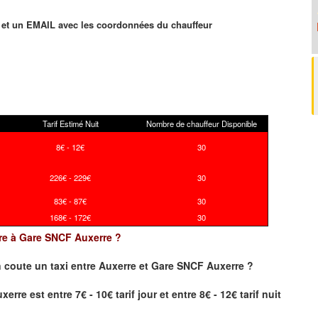
et un EMAIL avec les coordonnées du chauffeur
Tarif Estimé Nuit
Nombre de chauffeur Disponible
8€ - 12€
30
226€ - 229€
30
83€ - 87€
30
168€ - 172€
30
erre à Gare SNCF Auxerre ?
 coute un taxi
entre Auxerre et Gare SNCF Auxerre ?
re est entre 7€ - 10€ tarif jour et entre 8€ - 12€ tarif nuit