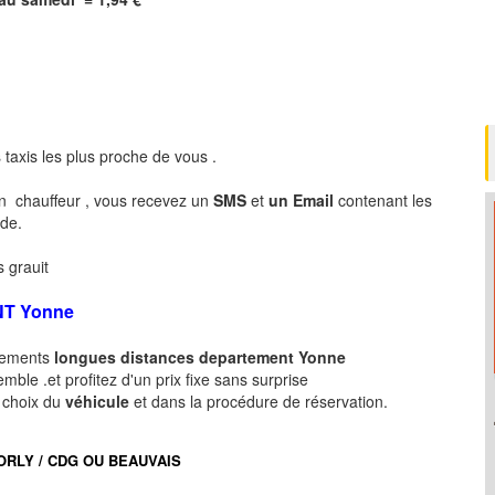
 taxis les plus proche de vous .
n chauffeur , vous recevez un
SMS
et
un Email
contenant les
nde.
 grauit
NT
Yonne
acements
longues
distances departement
Yonne
ble .et profitez d'un prix fixe sans surprise
e choix du
véhicule
et dans la procédure de réservation.
port ORLY / CDG OU BEAUVAIS