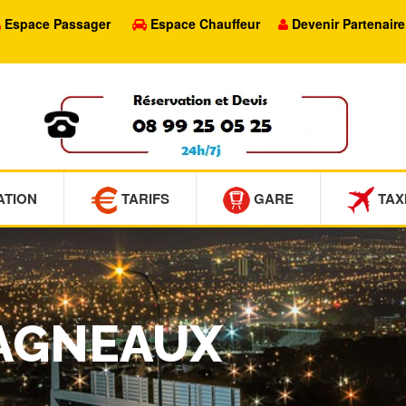
Espace Passager
Espace Chauffeur
Devenir Partenaire
ATION
TARIFS
GARE
TAX
BAGNEAUX