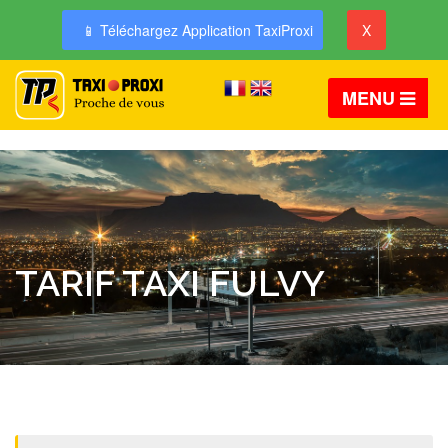
📱 Téléchargez Application TaxiProxi
X
MENU
TARIF TAXI FULVY