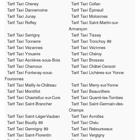
Tarif Taxi Cheney
Tarif Taxi Collan
Tarif Taxi Dannemoine
Tarif Taxi Épineuil
Tarif Taxi Junay
Tarif Taxi Molosmes
Tarif Taxi Roffey
Tarif Taxi Saint-Martin-sur-
Armançon
Tarif Taxi Serrigny
Tarif Taxi Tissey
Tarif Taxi Tonnerre
Tarif Taxi Tronchoy 89
Tarif Taxi Vézannes
Tarif Taxi Vézinnes
Tarif Taxi Yrouerre
Tarif Taxi Chéroy
Tarif Taxi Asnières-sous-Bois
Tarif Taxi Brosses
Tarif Taxi Chamoux
Tarif Taxi Châtel-Censoir
Tarif Taxi Fontenay-sous-
Tarif Taxi Lichères-sur Yonne
Fouronnes
Tarif Taxi Mailly-le-Château
Tarif Taxi Merry-sur-Yonne
Tarif Taxi Montillot
Tarif Taxi Beauvilliers
Tarif Taxi Chastellux-sur-Cure
Tarif Taxi Quarré-les-Tombes
Tarif Taxi Saint-Brancher
Tarif Taxi Saint-Germain-des-
Champs
Tarif Taxi Saint-Léger-Vauban
Tarif Taxi Avrolles
Tarif Taxi Bouilly 89
Tarif Taxi Chéu
Tarif Taxi Germigny 89
Tarif Taxi Rebourseaux
Tarif Taxi Saint-Florentin
Tarif Taxi Vergigny