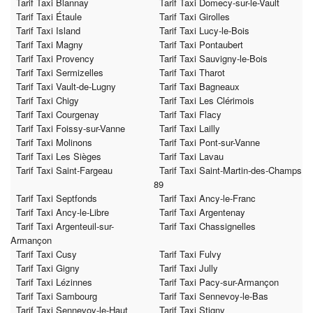
Tarif Taxi Blannay
Tarif Taxi Domecy-sur-le-Vault
Tarif Taxi Étaule
Tarif Taxi Girolles
Tarif Taxi Island
Tarif Taxi Lucy-le-Bois
Tarif Taxi Magny
Tarif Taxi Pontaubert
Tarif Taxi Provency
Tarif Taxi Sauvigny-le-Bois
Tarif Taxi Sermizelles
Tarif Taxi Tharot
Tarif Taxi Vault-de-Lugny
Tarif Taxi Bagneaux
Tarif Taxi Chigy
Tarif Taxi Les Clérimois
Tarif Taxi Courgenay
Tarif Taxi Flacy
Tarif Taxi Foissy-sur-Vanne
Tarif Taxi Lailly
Tarif Taxi Molinons
Tarif Taxi Pont-sur-Vanne
Tarif Taxi Les Sièges
Tarif Taxi Lavau
Tarif Taxi Saint-Fargeau
Tarif Taxi Saint-Martin-des-Champs
89
Tarif Taxi Septfonds
Tarif Taxi Ancy-le-Franc
Tarif Taxi Ancy-le-Libre
Tarif Taxi Argentenay
Tarif Taxi Argenteuil-sur-
Tarif Taxi Chassignelles
Armançon
Tarif Taxi Cusy
Tarif Taxi Fulvy
Tarif Taxi Gigny
Tarif Taxi Jully
Tarif Taxi Lézinnes
Tarif Taxi Pacy-sur-Armançon
Tarif Taxi Sambourg
Tarif Taxi Sennevoy-le-Bas
Tarif Taxi Sennevoy-le-Haut
Tarif Taxi Stigny