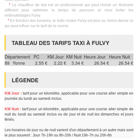
*
Le chauffeur de taxi est un professionnel qui peut choisir un itinéraire
différent pour optimiser le temps de parcours et vous éviter les
embouteillages Fulvy.
*
En fonction des horaires, le trafic routier Fulvy est plus ou moins dense ce
qui peut influer sur le tarif de la course.
TABLEAU DES TARIFS TAXI À FULVY
Département
PC
KM Jour
KM Nuit
Heure Jour
Heure Nuit
89
Yonne
2.55 €
2.22 €
3.34 €
26.54 €
26.54 €
LÉGENDE
KM Jour :
tarif pour un kilomètre, applicable pour une course aller simple en
journée du lundi au samedi inclus.
KM Nuit :
tarif pour un kilomètre, applicable pour une course aller simple de
nuit du lundi au samedi inclus ou de jour et de nuit les dimanches et jours
fériés.
Les horaires de jour ou de nuit varient d'un département à un autre mais sont
le plus souvent : Jour 7h-19h ou 8h-20h / Nuit 19h-7h ou 20h-8h