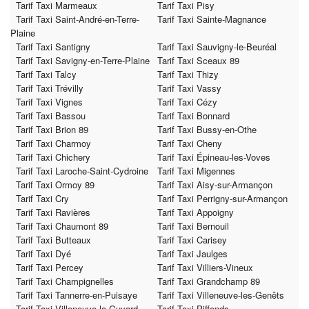
Tarif Taxi Marmeaux
Tarif Taxi Pisy
Tarif Taxi Saint-André-en-Terre-
Tarif Taxi Sainte-Magnance
Plaine
Tarif Taxi Santigny
Tarif Taxi Sauvigny-le-Beuréal
Tarif Taxi Savigny-en-Terre-Plaine
Tarif Taxi Sceaux 89
Tarif Taxi Talcy
Tarif Taxi Thizy
Tarif Taxi Trévilly
Tarif Taxi Vassy
Tarif Taxi Vignes
Tarif Taxi Cézy
Tarif Taxi Bassou
Tarif Taxi Bonnard
Tarif Taxi Brion 89
Tarif Taxi Bussy-en-Othe
Tarif Taxi Charmoy
Tarif Taxi Cheny
Tarif Taxi Chichery
Tarif Taxi Épineau-les-Voves
Tarif Taxi Laroche-Saint-Cydroine
Tarif Taxi Migennes
Tarif Taxi Ormoy 89
Tarif Taxi Aisy-sur-Armançon
Tarif Taxi Cry
Tarif Taxi Perrigny-sur-Armançon
Tarif Taxi Ravières
Tarif Taxi Appoigny
Tarif Taxi Chaumont 89
Tarif Taxi Bernouil
Tarif Taxi Butteaux
Tarif Taxi Carisey
Tarif Taxi Dyé
Tarif Taxi Jaulges
Tarif Taxi Percey
Tarif Taxi Villiers-Vineux
Tarif Taxi Champignelles
Tarif Taxi Grandchamp 89
Tarif Taxi Tannerre-en-Puisaye
Tarif Taxi Villeneuve-les-Genêts
Tarif Taxi Villeneuve-la-Guyard
Tarif Taxi Piffonds