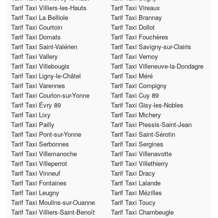
Tarif Taxi Villiers-les-Hauts
Tarif Taxi Vireaux
Tarif Taxi La Belliole
Tarif Taxi Brannay
Tarif Taxi Courtoin
Tarif Taxi Dollot
Tarif Taxi Domats
Tarif Taxi Fouchères
Tarif Taxi Saint-Valérien
Tarif Taxi Savigny-sur-Clairis
Tarif Taxi Vallery
Tarif Taxi Vernoy
Tarif Taxi Villebougis
Tarif Taxi Villeneuve-la-Dondagre
Tarif Taxi Ligny-le-Châtel
Tarif Taxi Méré
Tarif Taxi Varennes
Tarif Taxi Compigny
Tarif Taxi Courlon-sur-Yonne
Tarif Taxi Cuy 89
Tarif Taxi Évry 89
Tarif Taxi Gisy-les-Nobles
Tarif Taxi Lixy
Tarif Taxi Michery
Tarif Taxi Pailly
Tarif Taxi Plessis-Saint-Jean
Tarif Taxi Pont-sur-Yonne
Tarif Taxi Saint-Sérotin
Tarif Taxi Serbonnes
Tarif Taxi Sergines
Tarif Taxi Villemanoche
Tarif Taxi Villenavotte
Tarif Taxi Villeperrot
Tarif Taxi Villethierry
Tarif Taxi Vinneuf
Tarif Taxi Dracy
Tarif Taxi Fontaines
Tarif Taxi Lalande
Tarif Taxi Leugny
Tarif Taxi Mézilles
Tarif Taxi Moulins-sur-Ouanne
Tarif Taxi Toucy
Tarif Taxi Villiers-Saint-Benoît
Tarif Taxi Chambeugle