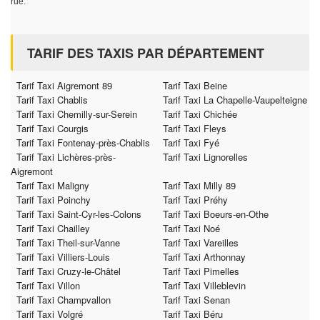
rue.
TARIF DES TAXIS PAR DÉPARTEMENT
Tarif Taxi Aigremont 89
Tarif Taxi Beine
Tarif Taxi Chablis
Tarif Taxi La Chapelle-Vaupelteigne
Tarif Taxi Chemilly-sur-Serein
Tarif Taxi Chichée
Tarif Taxi Courgis
Tarif Taxi Fleys
Tarif Taxi Fontenay-près-Chablis
Tarif Taxi Fyé
Tarif Taxi Lichères-près-
Tarif Taxi Lignorelles
Aigremont
Tarif Taxi Maligny
Tarif Taxi Milly 89
Tarif Taxi Poinchy
Tarif Taxi Préhy
Tarif Taxi Saint-Cyr-les-Colons
Tarif Taxi Boeurs-en-Othe
Tarif Taxi Chailley
Tarif Taxi Noé
Tarif Taxi Theil-sur-Vanne
Tarif Taxi Vareilles
Tarif Taxi Villiers-Louis
Tarif Taxi Arthonnay
Tarif Taxi Cruzy-le-Châtel
Tarif Taxi Pimelles
Tarif Taxi Villon
Tarif Taxi Villeblevin
Tarif Taxi Champvallon
Tarif Taxi Senan
Tarif Taxi Volgré
Tarif Taxi Béru