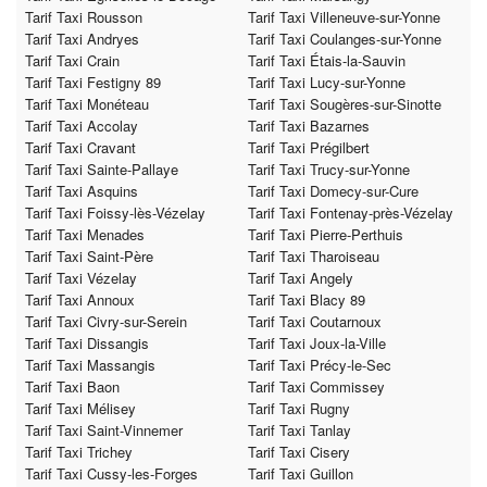
Tarif Taxi Rousson
Tarif Taxi Villeneuve-sur-Yonne
Tarif Taxi Andryes
Tarif Taxi Coulanges-sur-Yonne
Tarif Taxi Crain
Tarif Taxi Étais-la-Sauvin
Tarif Taxi Festigny 89
Tarif Taxi Lucy-sur-Yonne
Tarif Taxi Monéteau
Tarif Taxi Sougères-sur-Sinotte
Tarif Taxi Accolay
Tarif Taxi Bazarnes
Tarif Taxi Cravant
Tarif Taxi Prégilbert
Tarif Taxi Sainte-Pallaye
Tarif Taxi Trucy-sur-Yonne
Tarif Taxi Asquins
Tarif Taxi Domecy-sur-Cure
Tarif Taxi Foissy-lès-Vézelay
Tarif Taxi Fontenay-près-Vézelay
Tarif Taxi Menades
Tarif Taxi Pierre-Perthuis
Tarif Taxi Saint-Père
Tarif Taxi Tharoiseau
Tarif Taxi Vézelay
Tarif Taxi Angely
Tarif Taxi Annoux
Tarif Taxi Blacy 89
Tarif Taxi Civry-sur-Serein
Tarif Taxi Coutarnoux
Tarif Taxi Dissangis
Tarif Taxi Joux-la-Ville
Tarif Taxi Massangis
Tarif Taxi Précy-le-Sec
Tarif Taxi Baon
Tarif Taxi Commissey
Tarif Taxi Mélisey
Tarif Taxi Rugny
Tarif Taxi Saint-Vinnemer
Tarif Taxi Tanlay
Tarif Taxi Trichey
Tarif Taxi Cisery
Tarif Taxi Cussy-les-Forges
Tarif Taxi Guillon