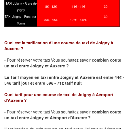
TAXI Joigny - Gare de
8€ - 12€
11€ - 14€
30
joigny
TAXI Joigny - Pont-sur-
30
83€ - 95€
127€ - 142€
Yonne
Quel est la tarification d'une course de taxi de
Joigny
à
Auxerre ?
- Pour réserver votre taxi Vous souhaitez savoir
combien coute
un taxi
entre
Joigny
et Auxerre ?
Le Tarif moyen en taxi entre
Joigny
et Auxerre est entre 44€ -
54€ tarif jour et entre 59€ - 71€ tarif nuit
Quel tarif pour une course de taxi de
Joigny
à Aéroport
d'Auxerre
?
- Pour réserver votre taxi Vous souhaitez savoir
combien coute
un taxi entre
Joigny
et Aéroport d'Auxerre ?
L’estimation du prix moyen en taxi entre
Joigny
et Aéroport