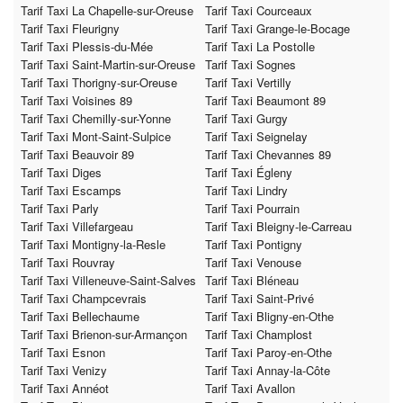
Tarif Taxi La Chapelle-sur-Oreuse
Tarif Taxi Courceaux
Tarif Taxi Fleurigny
Tarif Taxi Grange-le-Bocage
Tarif Taxi Plessis-du-Mée
Tarif Taxi La Postolle
Tarif Taxi Saint-Martin-sur-Oreuse
Tarif Taxi Sognes
Tarif Taxi Thorigny-sur-Oreuse
Tarif Taxi Vertilly
Tarif Taxi Voisines 89
Tarif Taxi Beaumont 89
Tarif Taxi Chemilly-sur-Yonne
Tarif Taxi Gurgy
Tarif Taxi Mont-Saint-Sulpice
Tarif Taxi Seignelay
Tarif Taxi Beauvoir 89
Tarif Taxi Chevannes 89
Tarif Taxi Diges
Tarif Taxi Égleny
Tarif Taxi Escamps
Tarif Taxi Lindry
Tarif Taxi Parly
Tarif Taxi Pourrain
Tarif Taxi Villefargeau
Tarif Taxi Bleigny-le-Carreau
Tarif Taxi Montigny-la-Resle
Tarif Taxi Pontigny
Tarif Taxi Rouvray
Tarif Taxi Venouse
Tarif Taxi Villeneuve-Saint-Salves
Tarif Taxi Bléneau
Tarif Taxi Champcevrais
Tarif Taxi Saint-Privé
Tarif Taxi Bellechaume
Tarif Taxi Bligny-en-Othe
Tarif Taxi Brienon-sur-Armançon
Tarif Taxi Champlost
Tarif Taxi Esnon
Tarif Taxi Paroy-en-Othe
Tarif Taxi Venizy
Tarif Taxi Annay-la-Côte
Tarif Taxi Annéot
Tarif Taxi Avallon