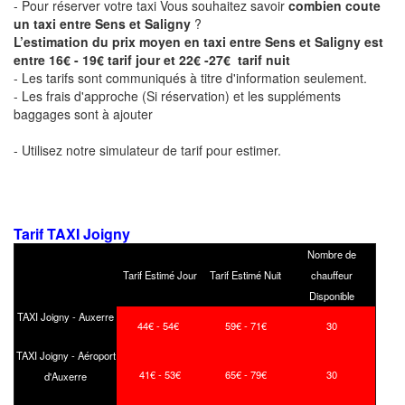
- Pour réserver votre taxi Vous souhaitez savoir
combien coute
un taxi entre Sens et Saligny
?
L’estimation du prix moyen en taxi entre Sens et Saligny est
entre 16€ - 19€ tarif jour et 22€ -27€ tarif nuit
- Les tarifs sont communiqués à titre d'information seulement.
- Les frais d'approche (Si réservation) et les suppléments
baggages sont à ajouter
- Utilisez notre simulateur de tarif pour estimer.
Tarif TAXI Joigny
Nombre de
Tarif Estimé Jour
Tarif Estimé Nuit
chauffeur
Disponible
TAXI Joigny - Auxerre
44€ - 54€
59€ - 71€
30
TAXI Joigny - Aéroport
41€ - 53€
65€ - 79€
30
d'Auxerre