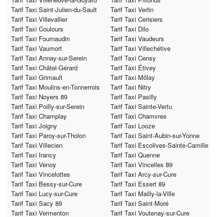
Tarif Taxi Saint-Julien-du-Sault
Tarif Taxi Verlin
Tarif Taxi Villevallier
Tarif Taxi Cerisiers
Tarif Taxi Coulours
Tarif Taxi Dilo
Tarif Taxi Fournaudin
Tarif Taxi Vaudeurs
Tarif Taxi Vaumort
Tarif Taxi Villechétive
Tarif Taxi Annay-sur-Serein
Tarif Taxi Censy
Tarif Taxi Châtel-Gérard
Tarif Taxi Étivey
Tarif Taxi Grimault
Tarif Taxi Môlay
Tarif Taxi Moulins-en-Tonnerrois
Tarif Taxi Nitry
Tarif Taxi Noyers 89
Tarif Taxi Pasilly
Tarif Taxi Poilly-sur-Serein
Tarif Taxi Sainte-Vertu
Tarif Taxi Champlay
Tarif Taxi Chamvres
Tarif Taxi Joigny
Tarif Taxi Looze
Tarif Taxi Paroy-sur-Tholon
Tarif Taxi Saint-Aubin-sur-Yonne
Tarif Taxi Villecien
Tarif Taxi Escolives-Sainte-Camille
Tarif Taxi Irancy
Tarif Taxi Quenne
Tarif Taxi Venoy
Tarif Taxi Vincelles 89
Tarif Taxi Vincelottes
Tarif Taxi Arcy-sur-Cure
Tarif Taxi Bessy-sur-Cure
Tarif Taxi Essert 89
Tarif Taxi Lucy-sur-Cure
Tarif Taxi Mailly-la-Ville
Tarif Taxi Sacy 89
Tarif Taxi Saint-Moré
Tarif Taxi Vermenton
Tarif Taxi Voutenay-sur-Cure