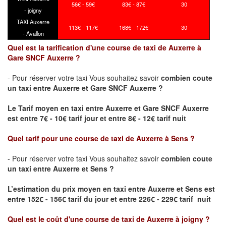
56€ - 59€
83€ - 87€
30
- joigny
TAXI Auxerre
113€ - 117€
168€ - 172€
30
- Avallon
Quel est la tarification d'une course de taxi de Auxerre à
Gare SNCF Auxerre ?
- Pour réserver votre taxi Vous souhaitez savoir
combien coute
un taxi
entre Auxerre et Gare SNCF Auxerre ?
Le Tarif moyen en taxi entre Auxerre et Gare SNCF Auxerre
est entre 7€ - 10€ tarif jour et entre 8€ - 12€ tarif nuit
Quel tarif pour une course de taxi de
Auxerre à Sens
?
- Pour réserver votre taxi Vous souhaitez savoir
combien coute
un taxi entre Auxerre et Sens ?
L’estimation du prix moyen en taxi entre Auxerre et Sens
est
entre 152€ - 156€ tarif du jour et entre 226€ - 229€ tarif nuit
Quel est le coût d'une course de taxi de
Auxerre à joigny
?