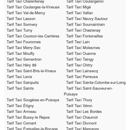
Tarif Taxi Charentenay
Tarif Taxi Coulangeron
Tarif Taxi Coulanges-la-Vineuse
Tarif Taxi Migé
Tarif Taxi Val-de-Mercy
Tarif Taxi Vallan
Tarif Taxi Lasson
Tarif Taxi Neuvy-Sautour
Tarif Taxi Sormery
Tarif Taxi Soumaintrain
Tarif Taxi Turny
Tarif Taxi Chastenay
Tarif Taxi Courson-les-Carrières
Tarif Taxi Fontenailles
Tarif Taxi Fouronnes
Tarif Taxi Lain
Tarif Taxi Merry-Sec
Tarif Taxi Molesmes
Tarif Taxi Mouffy
Tarif Taxi Ouanne
Tarif Taxi Sementron
Tarif Taxi Taingy
Tarif Taxi Héry 89
Tarif Taxi Chitry
Tarif Taxi Saint-Bris-le-Vineux
Tarif Taxi Lainsecq
Tarif Taxi Levis
Tarif Taxi Perreuse
Tarif Taxi Sainpuits
Tarif Taxi Sainte-Colombe-sur-Loing
Tarif Taxi Saints
Tarif Taxi Saint-Sauveur-en-
Puisaye
Tarif Taxi Sougères-en-Puisaye
Tarif Taxi Thury
Tarif Taxi Étigny
Tarif Taxi Véron
Tarif Taxi Armeau
Tarif Taxi Les Bordes
Tarif Taxi Bussy-le Repos
Tarif Taxi Chaumot
Tarif Taxi Cornant
Tarif Taxi Dixmont
Tarif Taxi Égriselles-le-Bocage
Tarif Taxi Marsangy