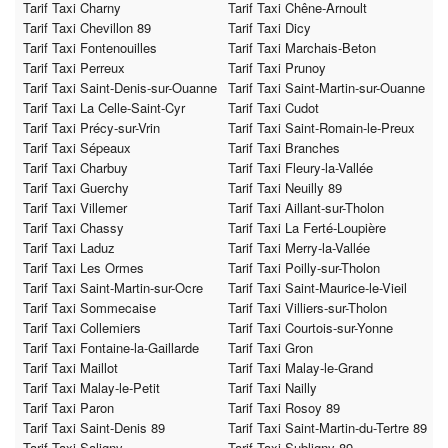
Tarif Taxi Charny
Tarif Taxi Chêne-Arnoult
Tarif Taxi Chevillon 89
Tarif Taxi Dicy
Tarif Taxi Fontenouilles
Tarif Taxi Marchais-Beton
Tarif Taxi Perreux
Tarif Taxi Prunoy
Tarif Taxi Saint-Denis-sur-Ouanne
Tarif Taxi Saint-Martin-sur-Ouanne
Tarif Taxi La Celle-Saint-Cyr
Tarif Taxi Cudot
Tarif Taxi Précy-sur-Vrin
Tarif Taxi Saint-Romain-le-Preux
Tarif Taxi Sépeaux
Tarif Taxi Branches
Tarif Taxi Charbuy
Tarif Taxi Fleury-la-Vallée
Tarif Taxi Guerchy
Tarif Taxi Neuilly 89
Tarif Taxi Villemer
Tarif Taxi Aillant-sur-Tholon
Tarif Taxi Chassy
Tarif Taxi La Ferté-Loupière
Tarif Taxi Laduz
Tarif Taxi Merry-la-Vallée
Tarif Taxi Les Ormes
Tarif Taxi Poilly-sur-Tholon
Tarif Taxi Saint-Martin-sur-Ocre
Tarif Taxi Saint-Maurice-le-Vieil
Tarif Taxi Sommecaise
Tarif Taxi Villiers-sur-Tholon
Tarif Taxi Collemiers
Tarif Taxi Courtois-sur-Yonne
Tarif Taxi Fontaine-la-Gaillarde
Tarif Taxi Gron
Tarif Taxi Maillot
Tarif Taxi Malay-le-Grand
Tarif Taxi Malay-le-Petit
Tarif Taxi Nailly
Tarif Taxi Paron
Tarif Taxi Rosoy 89
Tarif Taxi Saint-Denis 89
Tarif Taxi Saint-Martin-du-Tertre 89
Tarif Taxi Saligny
Tarif Taxi Subligny 89