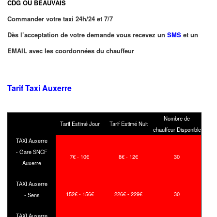
CDG OU BEAUVAIS
Commander votre taxi 24h/24 et 7/7
Dès l’acceptation de votre demande vous recevez un
SMS
et un
EMAIL avec les coordonnées du chauffeur
Tarif Taxi Auxerre
Nombre de
Tarif Estimé Jour
Tarif Estimé Nuit
chauffeur Disponible
TAXI Auxerre
- Gare SNCF
7€ - 10€
8€ - 12€
30
Auxerre
TAXI Auxerre
152€ - 156€
226€ - 229€
30
- Sens
TAXI Auxerre