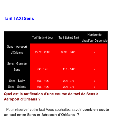
Tarif TAXI Sens
Nombre de
Tarif Estimé Jour
Tarif Estimé Nuit
chauffeur Disponible
Sens - Aéroport
227€ - 230€
339€ - 342€
7
d'Orléans
Sens - Gare de
8€ - 12€
11€ - 14€
7
Sens
Sens - Nailly
16€ - 19€
22€ -27€
7
Sens - Saligny
16€ - 19€
22€ -27€
7
Quel est la tarification d'une course de taxi de Sens à
Aéroport d'Orléans ?
- Pour réserver votre taxi Vous souhaitez savoir
combien coute
un taxi
entre Sens et Aéroport d'Orléans ?