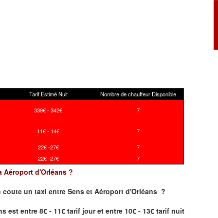
Tarif Estimé Nuit
Nombre de chauffeur Disponible
339€ - 342€
7
11€ - 14€
7
22€ -27€
7
22€ -27€
7
 à Aéroport d'Orléans ?
 coute un taxi
entre Sens et Aéroport d'Orléans ?
est entre 8€ - 11€ tarif jour et entre 10€ - 13€ tarif nuit