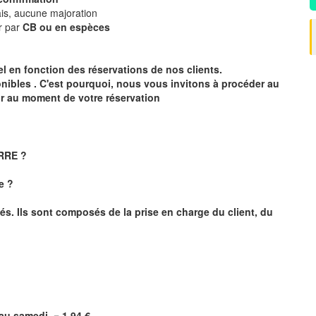
is, aucune majoration
r par
CB ou en espèces
éel en fonction des réservations de nos clients.
onibles . C'est pourquoi, nous vous invitons à procéder au
ur au moment de votre réservation
ERRE ?
e ?
és. Ils sont composés de la prise en charge du client, du
i au samedi =
1,94
€