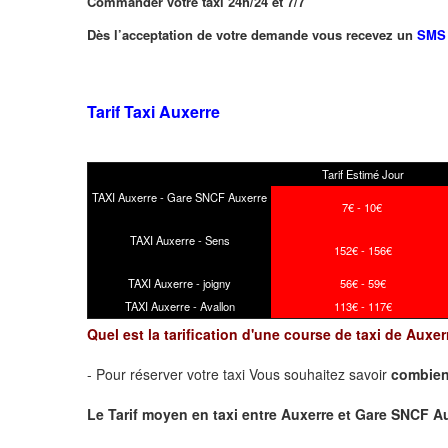
Commander votre taxi 24h/24 et 7/7
Dès l’acceptation de votre demande vous recevez un
SMS
Tarif Taxi Auxerre
Tarif Estimé Jour
TAXI Auxerre - Gare SNCF Auxerre
7€ - 10€
TAXI Auxerre - Sens
152€ - 156€
TAXI Auxerre - joigny
56€ - 59€
TAXI Auxerre - Avallon
113€ - 117€
Quel est la tarification d'une course de taxi de Aux
- Pour réserver votre taxi Vous souhaitez savoir
combien
Le Tarif moyen en taxi entre Auxerre et Gare SNCF Auxer