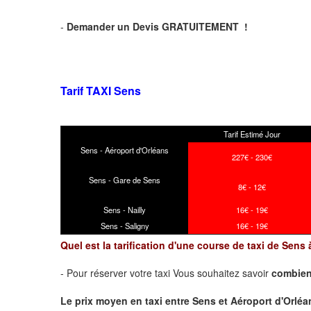
-
Demander un Devis GRATUITEMENT !
Tarif TAXI Sens
Tarif Estimé Jour
Sens - Aéroport d'Orléans
227€ - 230€
Sens - Gare de Sens
8€ - 12€
Sens - Nailly
16€ - 19€
Sens - Saligny
16€ - 19€
Quel est la tarification d'une course de taxi de Sens
- Pour réserver votre taxi Vous souhaitez savoir
combien
Le prix moyen en taxi entre Sens et Aéroport d'Orléans 