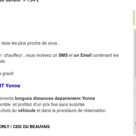
 taxis les plus proche de vous .
n chauffeur , vous recevez un
SMS
et
un Email
contenant les
nde.
 grauit
NT
Yonne
acements
longues
distances departement
Yonne
ble .et profitez d'un prix fixe sans surprise
e choix du
véhicule
et dans la procédure de réservation.
port ORLY / CDG OU BEAUVAIS