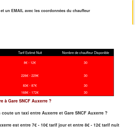
et un EMAIL avec les coordonnées du chauffeur
Tarif Estimé Nuit
Nombre de chauffeur Disponible
8€ - 12€
30
226€ - 229€
30
83€ - 87€
30
168€ - 172€
30
erre à Gare SNCF Auxerre ?
 coute un taxi
entre Auxerre et Gare SNCF Auxerre ?
re est entre 7€ - 10€ tarif jour et entre 8€ - 12€ tarif nuit