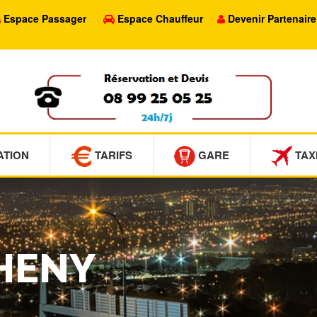
Espace Passager
Espace Chauffeur
Devenir Partenaire
ATION
TARIFS
GARE
TAX
CHENY