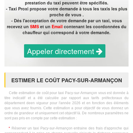
prestation du taxi peuvent être spécifiés.
- Taxi Proxi propose votre demande à tous les taxis les plus
proche de vous .
- Dés l'acceptation de votre demande par un taxi, vous
recevez un
SMS
et un
Email
contenant les coordonnées du
chauffeur qui correspond à votre demande.
Appeler directement
ESTIMER LE COÛT PACY-SUR-ARMANÇON
Cette estimation de coût pour taxi Pacy-sur-Armançon vous est donnée à
titre indicatif et a été calculée par rapport aux tarifs préfectoraux du
département deen vigueur pour l'année 2026 et en fonction des éléments
que vous avez fournis. Cette estimation a pour objectif de vous donnez un
ordre de grandeur et uniquement cet objectif là. De nombreux paramètres ne
sont pas pris en compte par cette estimation :
*
Réserver un taxi Pacy-sur-Armançon entraine des frais d'approche qui