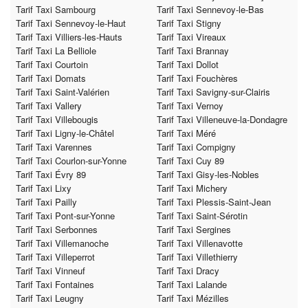
Tarif Taxi Sambourg
Tarif Taxi Sennevoy-le-Bas
Tarif Taxi Sennevoy-le-Haut
Tarif Taxi Stigny
Tarif Taxi Villiers-les-Hauts
Tarif Taxi Vireaux
Tarif Taxi La Belliole
Tarif Taxi Brannay
Tarif Taxi Courtoin
Tarif Taxi Dollot
Tarif Taxi Domats
Tarif Taxi Fouchères
Tarif Taxi Saint-Valérien
Tarif Taxi Savigny-sur-Clairis
Tarif Taxi Vallery
Tarif Taxi Vernoy
Tarif Taxi Villebougis
Tarif Taxi Villeneuve-la-Dondagre
Tarif Taxi Ligny-le-Châtel
Tarif Taxi Méré
Tarif Taxi Varennes
Tarif Taxi Compigny
Tarif Taxi Courlon-sur-Yonne
Tarif Taxi Cuy 89
Tarif Taxi Évry 89
Tarif Taxi Gisy-les-Nobles
Tarif Taxi Lixy
Tarif Taxi Michery
Tarif Taxi Pailly
Tarif Taxi Plessis-Saint-Jean
Tarif Taxi Pont-sur-Yonne
Tarif Taxi Saint-Sérotin
Tarif Taxi Serbonnes
Tarif Taxi Sergines
Tarif Taxi Villemanoche
Tarif Taxi Villenavotte
Tarif Taxi Villeperrot
Tarif Taxi Villethierry
Tarif Taxi Vinneuf
Tarif Taxi Dracy
Tarif Taxi Fontaines
Tarif Taxi Lalande
Tarif Taxi Leugny
Tarif Taxi Mézilles