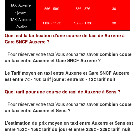
TAXI Auxerre
56€ - 59€
83€ - 87€
30
- joigny
TAXI Auxerre
113€ - 117€
168€ - 172€
30
- Avallon
Quel est la tarification d'une course de taxi de Auxerre à
Gare SNCF Auxerre ?
- Pour réserver votre taxi Vous souhaitez savoir
combien coute
un taxi
entre Auxerre et Gare SNCF Auxerre ?
Le Tarif moyen en taxi entre Auxerre et Gare SNCF Auxerre
est entre 7€ - 10€ tarif jour et entre 8€ - 12€ tarif nuit
Quel tarif pour une course de taxi de
Auxerre à Sens
?
- Pour réserver votre taxi Vous souhaitez savoir
combien coute
un taxi entre Auxerre et Sens ?
L’estimation du prix moyen en taxi entre Auxerre et Sens
est
entre 152€ - 156€ tarif du jour et entre 226€ - 229€ tarif nuit