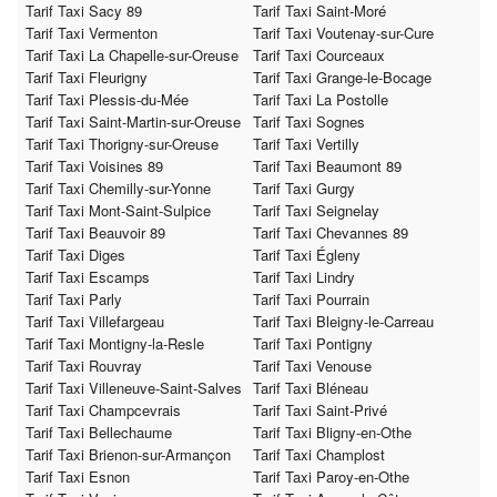
Tarif Taxi Sacy 89
Tarif Taxi Saint-Moré
Tarif Taxi Vermenton
Tarif Taxi Voutenay-sur-Cure
Tarif Taxi La Chapelle-sur-Oreuse
Tarif Taxi Courceaux
Tarif Taxi Fleurigny
Tarif Taxi Grange-le-Bocage
Tarif Taxi Plessis-du-Mée
Tarif Taxi La Postolle
Tarif Taxi Saint-Martin-sur-Oreuse
Tarif Taxi Sognes
Tarif Taxi Thorigny-sur-Oreuse
Tarif Taxi Vertilly
Tarif Taxi Voisines 89
Tarif Taxi Beaumont 89
Tarif Taxi Chemilly-sur-Yonne
Tarif Taxi Gurgy
Tarif Taxi Mont-Saint-Sulpice
Tarif Taxi Seignelay
Tarif Taxi Beauvoir 89
Tarif Taxi Chevannes 89
Tarif Taxi Diges
Tarif Taxi Égleny
Tarif Taxi Escamps
Tarif Taxi Lindry
Tarif Taxi Parly
Tarif Taxi Pourrain
Tarif Taxi Villefargeau
Tarif Taxi Bleigny-le-Carreau
Tarif Taxi Montigny-la-Resle
Tarif Taxi Pontigny
Tarif Taxi Rouvray
Tarif Taxi Venouse
Tarif Taxi Villeneuve-Saint-Salves
Tarif Taxi Bléneau
Tarif Taxi Champcevrais
Tarif Taxi Saint-Privé
Tarif Taxi Bellechaume
Tarif Taxi Bligny-en-Othe
Tarif Taxi Brienon-sur-Armançon
Tarif Taxi Champlost
Tarif Taxi Esnon
Tarif Taxi Paroy-en-Othe