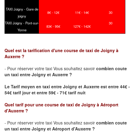
TAXI Joigny - Gare de
8€ - 12€
11€ - 14€
30
joigny
TAXI Joigny - Pont-sur-
30
83€ - 95€
127€ - 142€
Yonne
Quel est la tarification d'une course de taxi de
Joigny
à
Auxerre ?
- Pour réserver votre taxi Vous souhaitez savoir
combien coute
un taxi
entre
Joigny
et Auxerre ?
Le Tarif moyen en taxi entre
Joigny
et Auxerre est entre 44€ -
54€ tarif jour et entre 59€ - 71€ tarif nuit
Quel tarif pour une course de taxi de
Joigny
à Aéroport
d'Auxerre
?
- Pour réserver votre taxi Vous souhaitez savoir
combien coute
un taxi entre
Joigny
et Aéroport d'Auxerre ?