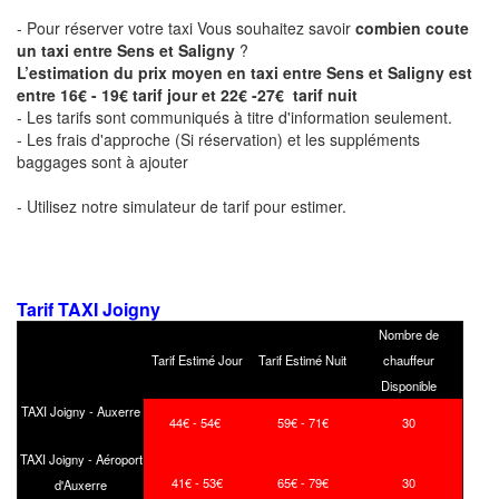
- Pour réserver votre taxi Vous souhaitez savoir
combien coute
un taxi entre Sens et Saligny
?
L’estimation du prix moyen en taxi entre Sens et Saligny est
entre 16€ - 19€ tarif jour et 22€ -27€ tarif nuit
- Les tarifs sont communiqués à titre d'information seulement.
- Les frais d'approche (Si réservation) et les suppléments
baggages sont à ajouter
- Utilisez notre simulateur de tarif pour estimer.
Tarif TAXI Joigny
Nombre de
Tarif Estimé Jour
Tarif Estimé Nuit
chauffeur
Disponible
TAXI Joigny - Auxerre
44€ - 54€
59€ - 71€
30
TAXI Joigny - Aéroport
41€ - 53€
65€ - 79€
30
d'Auxerre