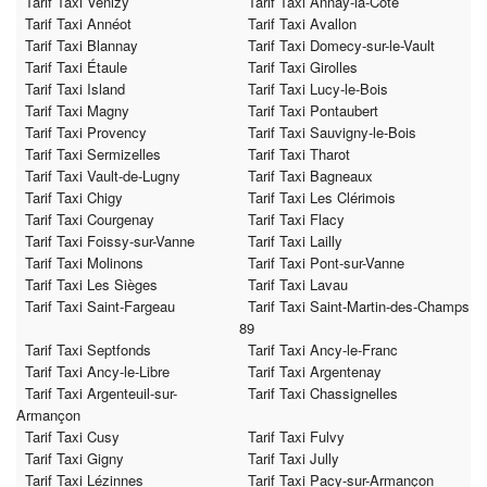
Tarif Taxi Venizy
Tarif Taxi Annay-la-Côte
Tarif Taxi Annéot
Tarif Taxi Avallon
Tarif Taxi Blannay
Tarif Taxi Domecy-sur-le-Vault
Tarif Taxi Étaule
Tarif Taxi Girolles
Tarif Taxi Island
Tarif Taxi Lucy-le-Bois
Tarif Taxi Magny
Tarif Taxi Pontaubert
Tarif Taxi Provency
Tarif Taxi Sauvigny-le-Bois
Tarif Taxi Sermizelles
Tarif Taxi Tharot
Tarif Taxi Vault-de-Lugny
Tarif Taxi Bagneaux
Tarif Taxi Chigy
Tarif Taxi Les Clérimois
Tarif Taxi Courgenay
Tarif Taxi Flacy
Tarif Taxi Foissy-sur-Vanne
Tarif Taxi Lailly
Tarif Taxi Molinons
Tarif Taxi Pont-sur-Vanne
Tarif Taxi Les Sièges
Tarif Taxi Lavau
Tarif Taxi Saint-Fargeau
Tarif Taxi Saint-Martin-des-Champs
89
Tarif Taxi Septfonds
Tarif Taxi Ancy-le-Franc
Tarif Taxi Ancy-le-Libre
Tarif Taxi Argentenay
Tarif Taxi Argenteuil-sur-
Tarif Taxi Chassignelles
Armançon
Tarif Taxi Cusy
Tarif Taxi Fulvy
Tarif Taxi Gigny
Tarif Taxi Jully
Tarif Taxi Lézinnes
Tarif Taxi Pacy-sur-Armançon