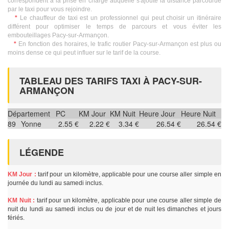
correspondent à la prise en charge auquelle s'ajoute la distance parcourue
par le taxi pour vous rejoindre.
*
Le chauffeur de taxi est un professionnel qui peut choisir un itinéraire
différent pour optimiser le temps de parcours et vous éviter les
embouteillages Pacy-sur-Armançon.
*
En fonction des horaires, le trafic routier Pacy-sur-Armançon est plus ou
moins dense ce qui peut influer sur le tarif de la course.
TABLEAU DES TARIFS TAXI À PACY-SUR-
ARMANÇON
Département
PC
KM Jour
KM Nuit
Heure Jour
Heure Nuit
89
Yonne
2.55 €
2.22 €
3.34 €
26.54 €
26.54 €
LÉGENDE
KM Jour :
tarif pour un kilomètre, applicable pour une course aller simple en
journée du lundi au samedi inclus.
KM Nuit :
tarif pour un kilomètre, applicable pour une course aller simple de
nuit du lundi au samedi inclus ou de jour et de nuit les dimanches et jours
fériés.