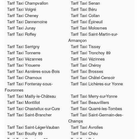
Tarif Taxi Champvallon
Tarif Taxi Senan
Tarif Taxi Volgré
Tarif Taxi Béru
Tarif Taxi Cheney
Tarif Taxi Collan
Tarif Taxi Dannemoine
Tarif Taxi Épineuil
Tarif Taxi Junay
Tarif Taxi Molosmes
Tarif Taxi Roffey
Tarif Taxi Saint-Martin-sur-
Armançon
Tarif Taxi Serrigny
Tarif Taxi Tissey
Tarif Taxi Tonnerre
Tarif Taxi Tronchoy 89
Tarif Taxi Vézannes
Tarif Taxi Vézinnes
Tarif Taxi Yrouerre
Tarif Taxi Chéroy
Tarif Taxi Asnières-sous-Bois
Tarif Taxi Brosses
Tarif Taxi Chamoux
Tarif Taxi Châtel-Censoir
Tarif Taxi Fontenay-sous-
Tarif Taxi Lichères-sur Yonne
Fouronnes
Tarif Taxi Mailly-le-Château
Tarif Taxi Merry-sur-Yonne
Tarif Taxi Montillot
Tarif Taxi Beauvilliers
Tarif Taxi Chastellux-sur-Cure
Tarif Taxi Quarré-les-Tombes
Tarif Taxi Saint-Brancher
Tarif Taxi Saint-Germain-des-
Champs
Tarif Taxi Saint-Léger-Vauban
Tarif Taxi Avrolles
Tarif Taxi Bouilly 89
Tarif Taxi Chéu