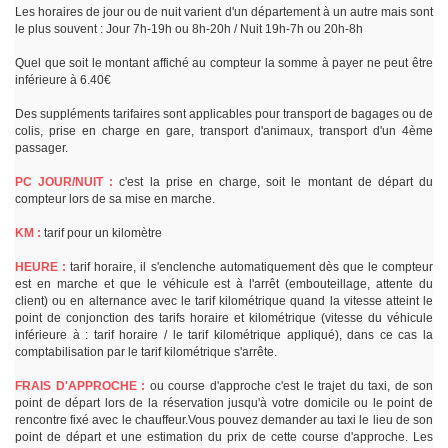
Les horaires de jour ou de nuit varient d'un département à un autre mais sont
le plus souvent : Jour 7h-19h ou 8h-20h / Nuit 19h-7h ou 20h-8h
Quel que soit le montant affiché au compteur la somme à payer ne peut être
inférieure à 6.40€
Des suppléments tarifaires sont applicables pour transport de bagages ou de
colis, prise en charge en gare, transport d'animaux, transport d'un 4ème
passager.
PC JOUR/NUIT :
c'est la prise en charge, soit le montant de départ du
compteur lors de sa mise en marche.
KM :
tarif pour un kilomètre
HEURE :
tarif horaire, il s'enclenche automatiquement dès que le compteur
est en marche et que le véhicule est à l'arrêt (embouteillage, attente du
client) ou en alternance avec le tarif kilométrique quand la vitesse atteint le
point de conjonction des tarifs horaire et kilométrique (vitesse du véhicule
inférieure à : tarif horaire / le tarif kilométrique appliqué), dans ce cas la
comptabilisation par le tarif kilométrique s'arrête.
FRAIS D'APPROCHE :
ou course d'approche c'est le trajet du taxi, de son
point de départ lors de la réservation jusqu'à votre domicile ou le point de
rencontre fixé avec le chauffeur.Vous pouvez demander au taxi le lieu de son
point de départ et une estimation du prix de cette course d'approche. Les