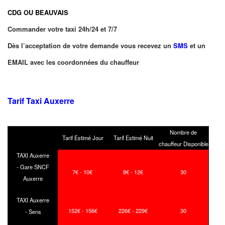
CDG OU BEAUVAIS
Commander votre taxi 24h/24 et 7/7
Dès l’acceptation de votre demande vous recevez un
SMS
et un
EMAIL avec les coordonnées du chauffeur
Tarif Taxi Auxerre
Nombre de
Tarif Estimé Jour
Tarif Estimé Nuit
chauffeur Disponible
TAXI Auxerre
- Gare SNCF
7€ - 10€
8€ - 12€
30
Auxerre
TAXI Auxerre
152€ - 156€
226€ - 229€
30
- Sens