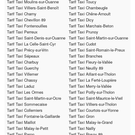
Tarif Taxi Moulins-sur-Ouanne
Tarif Taxi Toucy
Tarif Taxi Villiers-Saint-Benoît
Tarif Taxi Chambeugle
Tarif Taxi Charny
Tarif Taxi Chêne-Arnoult
Tarif Taxi Chevillon 89
Tarif Taxi Dicy
Tarif Taxi Fontenouilles
Tarif Taxi Marchais-Beton
Tarif Taxi Perreux
Tarif Taxi Prunoy
Tarif Taxi Saint-Denis-sur-Ouanne
Tarif Taxi Saint-Martin-sur-Ouanne
Tarif Taxi La Celle-Saint-Cyr
Tarif Taxi Cudot
Tarif Taxi Précy-sur-Vrin
Tarif Taxi Saint-Romain-le-Preux
Tarif Taxi Sépeaux
Tarif Taxi Branches
Tarif Taxi Charbuy
Tarif Taxi Fleury-la-Vallée
Tarif Taxi Guerchy
Tarif Taxi Neuilly 89
Tarif Taxi Villemer
Tarif Taxi Aillant-sur-Tholon
Tarif Taxi Chassy
Tarif Taxi La Ferté-Loupière
Tarif Taxi Laduz
Tarif Taxi Merry-la-Vallée
Tarif Taxi Les Ormes
Tarif Taxi Poilly-sur-Tholon
Tarif Taxi Saint-Martin-sur-Ocre
Tarif Taxi Saint-Maurice-le-Vieil
Tarif Taxi Sommecaise
Tarif Taxi Villiers-sur-Tholon
Tarif Taxi Collemiers
Tarif Taxi Courtois-sur-Yonne
Tarif Taxi Fontaine-la-Gaillarde
Tarif Taxi Gron
Tarif Taxi Maillot
Tarif Taxi Malay-le-Grand
Tarif Taxi Malay-le-Petit
Tarif Taxi Nailly
Tarif Taxi Paron
Tarif Taxi Rosoy 89