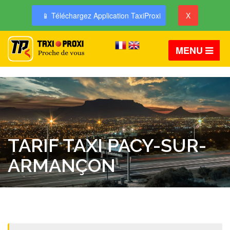
📱 Téléchargez Application TaxiProxi
X
MENU
TARIF TAXI PACY-SUR-
ARMANÇON