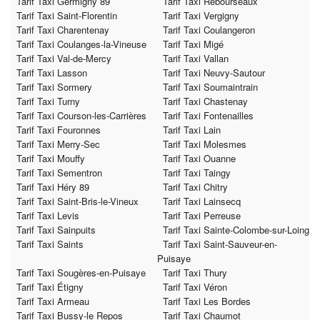
Tarif Taxi Germigny 89
Tarif Taxi Rebourseaux
Tarif Taxi Saint-Florentin
Tarif Taxi Vergigny
Tarif Taxi Charentenay
Tarif Taxi Coulangeron
Tarif Taxi Coulanges-la-Vineuse
Tarif Taxi Migé
Tarif Taxi Val-de-Mercy
Tarif Taxi Vallan
Tarif Taxi Lasson
Tarif Taxi Neuvy-Sautour
Tarif Taxi Sormery
Tarif Taxi Soumaintrain
Tarif Taxi Turny
Tarif Taxi Chastenay
Tarif Taxi Courson-les-Carrières
Tarif Taxi Fontenailles
Tarif Taxi Fouronnes
Tarif Taxi Lain
Tarif Taxi Merry-Sec
Tarif Taxi Molesmes
Tarif Taxi Mouffy
Tarif Taxi Ouanne
Tarif Taxi Sementron
Tarif Taxi Taingy
Tarif Taxi Héry 89
Tarif Taxi Chitry
Tarif Taxi Saint-Bris-le-Vineux
Tarif Taxi Lainsecq
Tarif Taxi Levis
Tarif Taxi Perreuse
Tarif Taxi Sainpuits
Tarif Taxi Sainte-Colombe-sur-Loing
Tarif Taxi Saints
Tarif Taxi Saint-Sauveur-en-
Puisaye
Tarif Taxi Sougères-en-Puisaye
Tarif Taxi Thury
Tarif Taxi Étigny
Tarif Taxi Véron
Tarif Taxi Armeau
Tarif Taxi Les Bordes
Tarif Taxi Bussy-le Repos
Tarif Taxi Chaumot