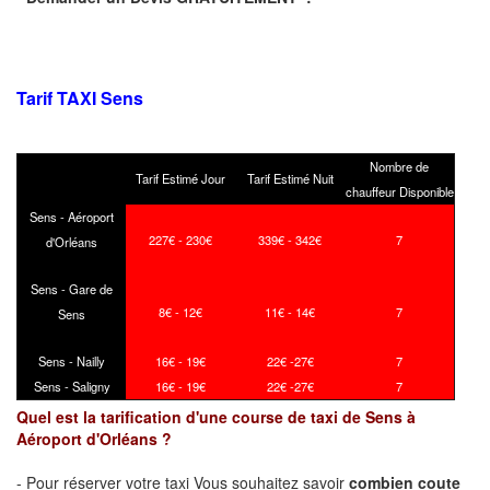
Tarif TAXI Sens
Nombre de
Tarif Estimé Jour
Tarif Estimé Nuit
chauffeur Disponible
Sens - Aéroport
227€ - 230€
339€ - 342€
7
d'Orléans
Sens - Gare de
8€ - 12€
11€ - 14€
7
Sens
Sens - Nailly
16€ - 19€
22€ -27€
7
Sens - Saligny
16€ - 19€
22€ -27€
7
Quel est la tarification d'une course de taxi de Sens à
Aéroport d'Orléans ?
- Pour réserver votre taxi Vous souhaitez savoir
combien coute