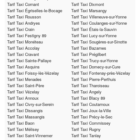
Tarif Taxi Cornant
Tarif Taxi Dixmont
Tarif Taxi Égriselles-le-Bocage
Tarif Taxi Marsangy
Tarif Taxi Rousson
Tarif Taxi Villeneuve-sur-Yonne
Tarif Taxi Andryes
Tarif Taxi Coulanges-sur-Yonne
Tarif Taxi Crain
Tarif Taxi Étais-la-Sauvin
Tarif Taxi Festigny 89
Tarif Taxi Lucy-sur-Yonne
Tarif Taxi Monéteau
Tarif Taxi Sougères-sur-Sinotte
Tarif Taxi Accolay
Tarif Taxi Bazarnes
Tarif Taxi Cravant
Tarif Taxi Prégilbert
Tarif Taxi Sainte-Pallaye
Tarif Taxi Trucy-sur-Yonne
Tarif Taxi Asquins
Tarif Taxi Domecy-sur-Cure
Tarif Taxi Foissy-lès-Vézelay
Tarif Taxi Fontenay-près-Vézelay
Tarif Taxi Menades
Tarif Taxi Pierre-Perthuis
Tarif Taxi Saint-Père
Tarif Taxi Tharoiseau
Tarif Taxi Vézelay
Tarif Taxi Angely
Tarif Taxi Annoux
Tarif Taxi Blacy 89
Tarif Taxi Civry-sur-Serein
Tarif Taxi Coutarnoux
Tarif Taxi Dissangis
Tarif Taxi Joux-la-Ville
Tarif Taxi Massangis
Tarif Taxi Précy-le-Sec
Tarif Taxi Baon
Tarif Taxi Commissey
Tarif Taxi Mélisey
Tarif Taxi Rugny
Tarif Taxi Saint-Vinnemer
Tarif Taxi Tanlay