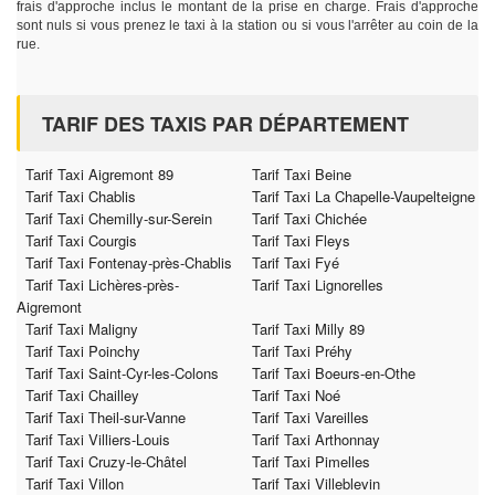
frais d'approche inclus le montant de la prise en charge. Frais d'approche
sont nuls si vous prenez le taxi à la station ou si vous l'arrêter au coin de la
rue.
TARIF DES TAXIS PAR DÉPARTEMENT
Tarif Taxi Aigremont 89
Tarif Taxi Beine
Tarif Taxi Chablis
Tarif Taxi La Chapelle-Vaupelteigne
Tarif Taxi Chemilly-sur-Serein
Tarif Taxi Chichée
Tarif Taxi Courgis
Tarif Taxi Fleys
Tarif Taxi Fontenay-près-Chablis
Tarif Taxi Fyé
Tarif Taxi Lichères-près-
Tarif Taxi Lignorelles
Aigremont
Tarif Taxi Maligny
Tarif Taxi Milly 89
Tarif Taxi Poinchy
Tarif Taxi Préhy
Tarif Taxi Saint-Cyr-les-Colons
Tarif Taxi Boeurs-en-Othe
Tarif Taxi Chailley
Tarif Taxi Noé
Tarif Taxi Theil-sur-Vanne
Tarif Taxi Vareilles
Tarif Taxi Villiers-Louis
Tarif Taxi Arthonnay
Tarif Taxi Cruzy-le-Châtel
Tarif Taxi Pimelles
Tarif Taxi Villon
Tarif Taxi Villeblevin