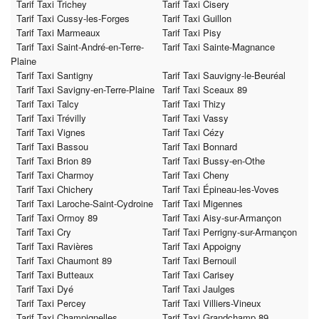
Tarif Taxi Trichey
Tarif Taxi Cisery
Tarif Taxi Cussy-les-Forges
Tarif Taxi Guillon
Tarif Taxi Marmeaux
Tarif Taxi Pisy
Tarif Taxi Saint-André-en-Terre-
Tarif Taxi Sainte-Magnance
Plaine
Tarif Taxi Santigny
Tarif Taxi Sauvigny-le-Beuréal
Tarif Taxi Savigny-en-Terre-Plaine
Tarif Taxi Sceaux 89
Tarif Taxi Talcy
Tarif Taxi Thizy
Tarif Taxi Trévilly
Tarif Taxi Vassy
Tarif Taxi Vignes
Tarif Taxi Cézy
Tarif Taxi Bassou
Tarif Taxi Bonnard
Tarif Taxi Brion 89
Tarif Taxi Bussy-en-Othe
Tarif Taxi Charmoy
Tarif Taxi Cheny
Tarif Taxi Chichery
Tarif Taxi Épineau-les-Voves
Tarif Taxi Laroche-Saint-Cydroine
Tarif Taxi Migennes
Tarif Taxi Ormoy 89
Tarif Taxi Aisy-sur-Armançon
Tarif Taxi Cry
Tarif Taxi Perrigny-sur-Armançon
Tarif Taxi Ravières
Tarif Taxi Appoigny
Tarif Taxi Chaumont 89
Tarif Taxi Bernouil
Tarif Taxi Butteaux
Tarif Taxi Carisey
Tarif Taxi Dyé
Tarif Taxi Jaulges
Tarif Taxi Percey
Tarif Taxi Villiers-Vineux
Tarif Taxi Champignelles
Tarif Taxi Grandchamp 89