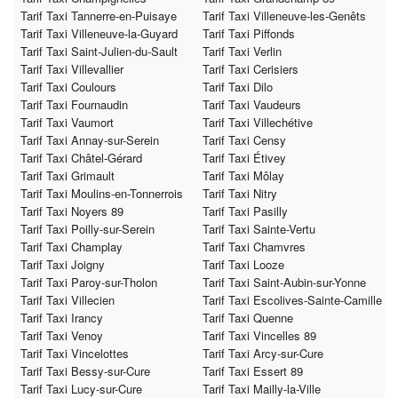
Tarif Taxi Tannerre-en-Puisaye
Tarif Taxi Villeneuve-les-Genêts
Tarif Taxi Villeneuve-la-Guyard
Tarif Taxi Piffonds
Tarif Taxi Saint-Julien-du-Sault
Tarif Taxi Verlin
Tarif Taxi Villevallier
Tarif Taxi Cerisiers
Tarif Taxi Coulours
Tarif Taxi Dilo
Tarif Taxi Fournaudin
Tarif Taxi Vaudeurs
Tarif Taxi Vaumort
Tarif Taxi Villechétive
Tarif Taxi Annay-sur-Serein
Tarif Taxi Censy
Tarif Taxi Châtel-Gérard
Tarif Taxi Étivey
Tarif Taxi Grimault
Tarif Taxi Môlay
Tarif Taxi Moulins-en-Tonnerrois
Tarif Taxi Nitry
Tarif Taxi Noyers 89
Tarif Taxi Pasilly
Tarif Taxi Poilly-sur-Serein
Tarif Taxi Sainte-Vertu
Tarif Taxi Champlay
Tarif Taxi Chamvres
Tarif Taxi Joigny
Tarif Taxi Looze
Tarif Taxi Paroy-sur-Tholon
Tarif Taxi Saint-Aubin-sur-Yonne
Tarif Taxi Villecien
Tarif Taxi Escolives-Sainte-Camille
Tarif Taxi Irancy
Tarif Taxi Quenne
Tarif Taxi Venoy
Tarif Taxi Vincelles 89
Tarif Taxi Vincelottes
Tarif Taxi Arcy-sur-Cure
Tarif Taxi Bessy-sur-Cure
Tarif Taxi Essert 89
Tarif Taxi Lucy-sur-Cure
Tarif Taxi Mailly-la-Ville