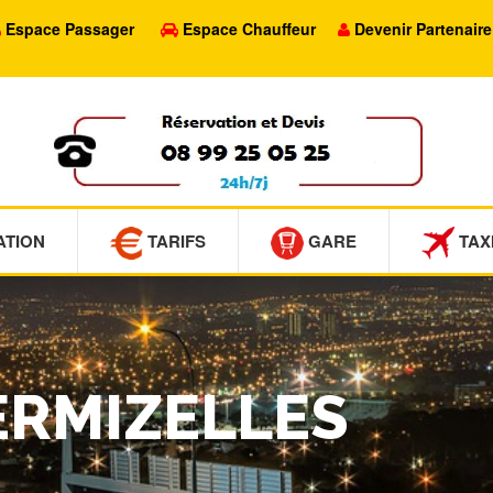
Espace Passager
Espace Chauffeur
Devenir Partenaire
ATION
TARIFS
GARE
TAX
SERMIZELLES