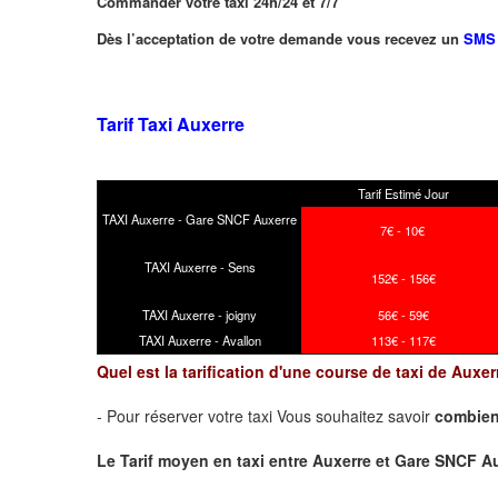
Commander votre taxi 24h/24 et 7/7
Dès l’acceptation de votre demande vous recevez un
SMS
Tarif Taxi Auxerre
Tarif Estimé Jour
TAXI Auxerre - Gare SNCF Auxerre
7€ - 10€
TAXI Auxerre - Sens
152€ - 156€
TAXI Auxerre - joigny
56€ - 59€
TAXI Auxerre - Avallon
113€ - 117€
Quel est la tarification d'une course de taxi de Aux
- Pour réserver votre taxi Vous souhaitez savoir
combien
Le Tarif moyen en taxi entre Auxerre et Gare SNCF Auxer