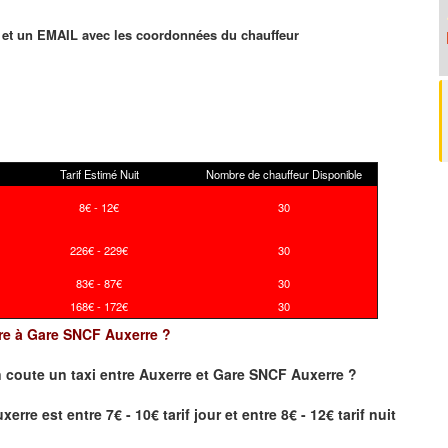
et un EMAIL avec les coordonnées du chauffeur
Tarif Estimé Nuit
Nombre de chauffeur Disponible
8€ - 12€
30
226€ - 229€
30
83€ - 87€
30
168€ - 172€
30
erre à Gare SNCF Auxerre ?
 coute un taxi
entre Auxerre et Gare SNCF Auxerre ?
re est entre 7€ - 10€ tarif jour et entre 8€ - 12€ tarif nuit