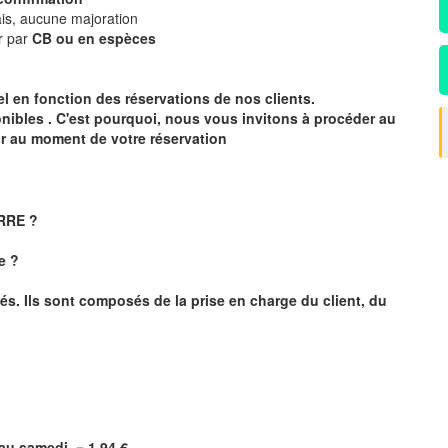
is, aucune majoration
r par
CB ou en espèces
éel en fonction des réservations de nos clients.
onibles . C'est pourquoi, nous vous invitons à procéder au
ur au moment de votre réservation
ERRE ?
e ?
és. Ils sont composés de la prise en charge du client, du
i au samedi =
1,94
€