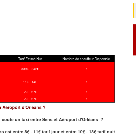
Tarif Estimé Nuit
Nombre de chauffeur Disponible
339€ - 342€
7
11€ - 14€
7
22€ -27€
7
22€ -27€
7
 à Aéroport d'Orléans ?
 coute un taxi
entre Sens et Aéroport d'Orléans ?
est entre 8€ - 11€ tarif jour et entre 10€ - 13€ tarif nuit