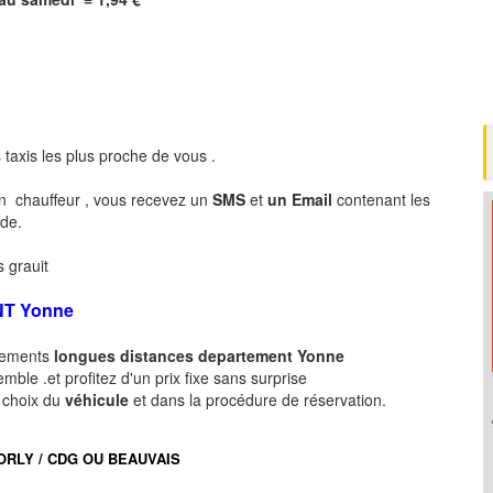
 taxis les plus proche de vous .
n chauffeur , vous recevez un
SMS
et
un Email
contenant les
nde.
 grauit
NT
Yonne
acements
longues
distances departement
Yonne
ble .et profitez d'un prix fixe sans surprise
e choix du
véhicule
et dans la procédure de réservation.
port ORLY / CDG OU BEAUVAIS