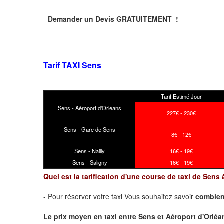
-
Demander un Devis GRATUITEMENT !
Tarif TAXI Sens
Tarif Estimé Jour
Sens - Aéroport d'Orléans
227€ - 230€
Sens - Gare de Sens
8€ - 12€
Sens - Nailly
16€ - 19€
Sens - Saligny
16€ - 19€
Quel est la tarification d'une course de taxi de Sens
- Pour réserver votre taxi Vous souhaitez savoir
combien
Le prix moyen en taxi entre Sens et Aéroport d'Orléans 