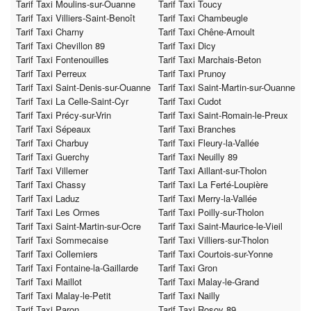
Tarif Taxi Moulins-sur-Ouanne
Tarif Taxi Toucy
Tarif Taxi Villiers-Saint-Benoît
Tarif Taxi Chambeugle
Tarif Taxi Charny
Tarif Taxi Chêne-Arnoult
Tarif Taxi Chevillon 89
Tarif Taxi Dicy
Tarif Taxi Fontenouilles
Tarif Taxi Marchais-Beton
Tarif Taxi Perreux
Tarif Taxi Prunoy
Tarif Taxi Saint-Denis-sur-Ouanne
Tarif Taxi Saint-Martin-sur-Ouanne
Tarif Taxi La Celle-Saint-Cyr
Tarif Taxi Cudot
Tarif Taxi Précy-sur-Vrin
Tarif Taxi Saint-Romain-le-Preux
Tarif Taxi Sépeaux
Tarif Taxi Branches
Tarif Taxi Charbuy
Tarif Taxi Fleury-la-Vallée
Tarif Taxi Guerchy
Tarif Taxi Neuilly 89
Tarif Taxi Villemer
Tarif Taxi Aillant-sur-Tholon
Tarif Taxi Chassy
Tarif Taxi La Ferté-Loupière
Tarif Taxi Laduz
Tarif Taxi Merry-la-Vallée
Tarif Taxi Les Ormes
Tarif Taxi Poilly-sur-Tholon
Tarif Taxi Saint-Martin-sur-Ocre
Tarif Taxi Saint-Maurice-le-Vieil
Tarif Taxi Sommecaise
Tarif Taxi Villiers-sur-Tholon
Tarif Taxi Collemiers
Tarif Taxi Courtois-sur-Yonne
Tarif Taxi Fontaine-la-Gaillarde
Tarif Taxi Gron
Tarif Taxi Maillot
Tarif Taxi Malay-le-Grand
Tarif Taxi Malay-le-Petit
Tarif Taxi Nailly
Tarif Taxi Paron
Tarif Taxi Rosoy 89