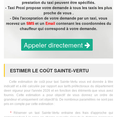
prestation du taxi peuvent être spécifiés.
- Taxi Proxi propose votre demande à tous les taxis les plus
proche de vous .
- Dés l'acceptation de votre demande par un taxi, vous
recevez un
SMS
et un
Email
contenant les coordonnées du
chauffeur qui correspond à votre demande.
Appeler directement
ESTIMER LE COÛT SAINTE-VERTU
Cette estimation de coût pour taxi Sainte-Vertu vous est donnée à titre
indicatif et a été calculée par rapport aux tarifs préfectoraux du département
deen vigueur pour l'année 2026 et en fonction des éléments que vous avez
fournis. Cette estimation a pour objectif de vous donnez un ordre de
grandeur et uniquement cet objectif là. De nombreux paramètres ne sont pas
pris en compte par cette estimation :
*
Réserver un taxi Sainte-Vertu entraine des frais d'approche qui