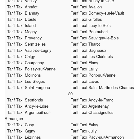
Tarif Taxi Venizy
Tarif Taxi Annay-la-Côte
Tarif Taxi Annéot
Tarif Taxi Avallon
Tarif Taxi Blannay
Tarif Taxi Domecy-sur-le-Vault
Tarif Taxi Étaule
Tarif Taxi Girolles
Tarif Taxi Island
Tarif Taxi Lucy-le-Bois
Tarif Taxi Magny
Tarif Taxi Pontaubert
Tarif Taxi Provency
Tarif Taxi Sauvigny-le-Bois
Tarif Taxi Sermizelles
Tarif Taxi Tharot
Tarif Taxi Vault-de-Lugny
Tarif Taxi Bagneaux
Tarif Taxi Chigy
Tarif Taxi Les Clérimois
Tarif Taxi Courgenay
Tarif Taxi Flacy
Tarif Taxi Foissy-sur-Vanne
Tarif Taxi Lailly
Tarif Taxi Molinons
Tarif Taxi Pont-sur-Vanne
Tarif Taxi Les Sièges
Tarif Taxi Lavau
Tarif Taxi Saint-Fargeau
Tarif Taxi Saint-Martin-des-Champs
89
Tarif Taxi Septfonds
Tarif Taxi Ancy-le-Franc
Tarif Taxi Ancy-le-Libre
Tarif Taxi Argentenay
Tarif Taxi Argenteuil-sur-
Tarif Taxi Chassignelles
Armançon
Tarif Taxi Cusy
Tarif Taxi Fulvy
Tarif Taxi Gigny
Tarif Taxi Jully
Tarif Taxi Lézinnes
Tarif Taxi Pacy-sur-Armançon