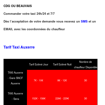
CDG OU BEAUVAIS
Commander votre taxi 24h/24 et 7/7
Dès l’acceptation de votre demande vous recevez un
SMS
et un
EMAIL avec les coordonnées du chauffeur
Tarif Taxi Auxerre
Nombre de
Tarif Estimé Jour
Tarif Estimé Nuit
chauffeur Disponible
TAXI Auxerre
- Gare SNCF
7€ - 10€
8€ - 12€
30
Auxerre
TAXI Auxerre
152€ - 156€
226€ - 229€
30
- Sens