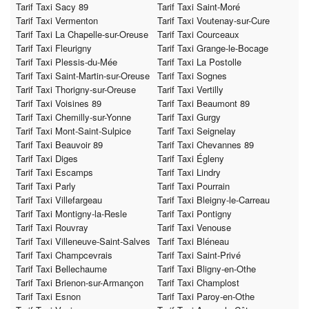
Tarif Taxi Sacy 89
Tarif Taxi Saint-Moré
Tarif Taxi Vermenton
Tarif Taxi Voutenay-sur-Cure
Tarif Taxi La Chapelle-sur-Oreuse
Tarif Taxi Courceaux
Tarif Taxi Fleurigny
Tarif Taxi Grange-le-Bocage
Tarif Taxi Plessis-du-Mée
Tarif Taxi La Postolle
Tarif Taxi Saint-Martin-sur-Oreuse
Tarif Taxi Sognes
Tarif Taxi Thorigny-sur-Oreuse
Tarif Taxi Vertilly
Tarif Taxi Voisines 89
Tarif Taxi Beaumont 89
Tarif Taxi Chemilly-sur-Yonne
Tarif Taxi Gurgy
Tarif Taxi Mont-Saint-Sulpice
Tarif Taxi Seignelay
Tarif Taxi Beauvoir 89
Tarif Taxi Chevannes 89
Tarif Taxi Diges
Tarif Taxi Égleny
Tarif Taxi Escamps
Tarif Taxi Lindry
Tarif Taxi Parly
Tarif Taxi Pourrain
Tarif Taxi Villefargeau
Tarif Taxi Bleigny-le-Carreau
Tarif Taxi Montigny-la-Resle
Tarif Taxi Pontigny
Tarif Taxi Rouvray
Tarif Taxi Venouse
Tarif Taxi Villeneuve-Saint-Salves
Tarif Taxi Bléneau
Tarif Taxi Champcevrais
Tarif Taxi Saint-Privé
Tarif Taxi Bellechaume
Tarif Taxi Bligny-en-Othe
Tarif Taxi Brienon-sur-Armançon
Tarif Taxi Champlost
Tarif Taxi Esnon
Tarif Taxi Paroy-en-Othe