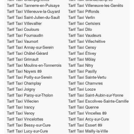
Tarif Taxi Tannerre-en-Puisaye
Tarif Taxi Villeneuve-les-Genêts
Tarif Taxi Villeneuve-la-Guyard
Tarif Taxi Piffonds
Tarif Taxi Saint-Julien-du-Sault
Tarif Taxi Verlin
Tarif Taxi Villevallier
Tarif Taxi Cerisiers
Tarif Taxi Coulours
Tarif Taxi Dilo
Tarif Taxi Fournaudin
Tarif Taxi Vaudeurs
Tarif Taxi Vaumort
Tarif Taxi Villechétive
Tarif Taxi Annay-sur-Serein
Tarif Taxi Censy
Tarif Taxi Châtel-Gérard
Tarif Taxi Étivey
Tarif Taxi Grimault
Tarif Taxi Môlay
Tarif Taxi Moulins-en-Tonnerrois
Tarif Taxi Nitry
Tarif Taxi Noyers 89
Tarif Taxi Pasilly
Tarif Taxi Poilly-sur-Serein
Tarif Taxi Sainte-Vertu
Tarif Taxi Champlay
Tarif Taxi Chamvres
Tarif Taxi Joigny
Tarif Taxi Looze
Tarif Taxi Paroy-sur-Tholon
Tarif Taxi Saint-Aubin-sur-Yonne
Tarif Taxi Villecien
Tarif Taxi Escolives-Sainte-Camille
Tarif Taxi Irancy
Tarif Taxi Quenne
Tarif Taxi Venoy
Tarif Taxi Vincelles 89
Tarif Taxi Vincelottes
Tarif Taxi Arcy-sur-Cure
Tarif Taxi Bessy-sur-Cure
Tarif Taxi Essert 89
Tarif Taxi Lucy-sur-Cure
Tarif Taxi Mailly-la-Ville