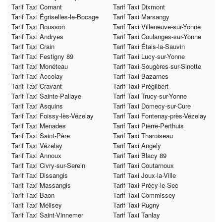
Tarif Taxi Cornant
Tarif Taxi Dixmont
Tarif Taxi Égriselles-le-Bocage
Tarif Taxi Marsangy
Tarif Taxi Rousson
Tarif Taxi Villeneuve-sur-Yonne
Tarif Taxi Andryes
Tarif Taxi Coulanges-sur-Yonne
Tarif Taxi Crain
Tarif Taxi Étais-la-Sauvin
Tarif Taxi Festigny 89
Tarif Taxi Lucy-sur-Yonne
Tarif Taxi Monéteau
Tarif Taxi Sougères-sur-Sinotte
Tarif Taxi Accolay
Tarif Taxi Bazarnes
Tarif Taxi Cravant
Tarif Taxi Prégilbert
Tarif Taxi Sainte-Pallaye
Tarif Taxi Trucy-sur-Yonne
Tarif Taxi Asquins
Tarif Taxi Domecy-sur-Cure
Tarif Taxi Foissy-lès-Vézelay
Tarif Taxi Fontenay-près-Vézelay
Tarif Taxi Menades
Tarif Taxi Pierre-Perthuis
Tarif Taxi Saint-Père
Tarif Taxi Tharoiseau
Tarif Taxi Vézelay
Tarif Taxi Angely
Tarif Taxi Annoux
Tarif Taxi Blacy 89
Tarif Taxi Civry-sur-Serein
Tarif Taxi Coutarnoux
Tarif Taxi Dissangis
Tarif Taxi Joux-la-Ville
Tarif Taxi Massangis
Tarif Taxi Précy-le-Sec
Tarif Taxi Baon
Tarif Taxi Commissey
Tarif Taxi Mélisey
Tarif Taxi Rugny
Tarif Taxi Saint-Vinnemer
Tarif Taxi Tanlay