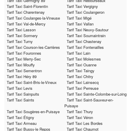
Tarif Taxi Germigny 89
Tarif Taxi Rebourseaux
Tarif Taxi Saint-Florentin
Tarif Taxi Vergigny
Tarif Taxi Charentenay
Tarif Taxi Coulangeron
Tarif Taxi Coulanges-la-Vineuse
Tarif Taxi Migé
Tarif Taxi Val-de-Mercy
Tarif Taxi Vallan
Tarif Taxi Lasson
Tarif Taxi Neuvy-Sautour
Tarif Taxi Sormery
Tarif Taxi Soumaintrain
Tarif Taxi Turny
Tarif Taxi Chastenay
Tarif Taxi Courson-les-Carrières
Tarif Taxi Fontenailles
Tarif Taxi Fouronnes
Tarif Taxi Lain
Tarif Taxi Merry-Sec
Tarif Taxi Molesmes
Tarif Taxi Mouffy
Tarif Taxi Ouanne
Tarif Taxi Sementron
Tarif Taxi Taingy
Tarif Taxi Héry 89
Tarif Taxi Chitry
Tarif Taxi Saint-Bris-le-Vineux
Tarif Taxi Lainsecq
Tarif Taxi Levis
Tarif Taxi Perreuse
Tarif Taxi Sainpuits
Tarif Taxi Sainte-Colombe-sur-Loing
Tarif Taxi Saints
Tarif Taxi Saint-Sauveur-en-
Puisaye
Tarif Taxi Sougères-en-Puisaye
Tarif Taxi Thury
Tarif Taxi Étigny
Tarif Taxi Véron
Tarif Taxi Armeau
Tarif Taxi Les Bordes
Tarif Taxi Bussy-le Repos
Tarif Taxi Chaumot