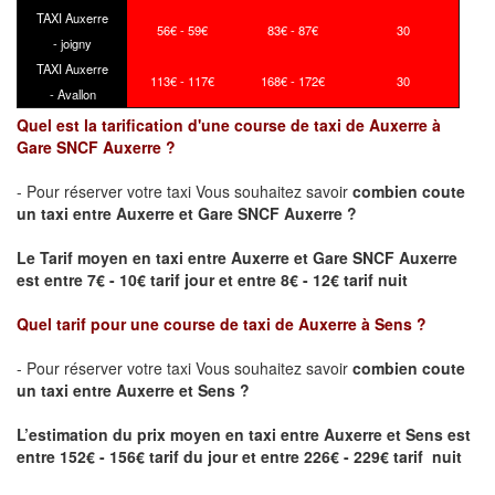
TAXI Auxerre
56€ - 59€
83€ - 87€
30
- joigny
TAXI Auxerre
113€ - 117€
168€ - 172€
30
- Avallon
Quel est la tarification d'une course de taxi de Auxerre à
Gare SNCF Auxerre ?
- Pour réserver votre taxi Vous souhaitez savoir
combien coute
un taxi
entre Auxerre et Gare SNCF Auxerre ?
Le Tarif moyen en taxi entre Auxerre et Gare SNCF Auxerre
est entre 7€ - 10€ tarif jour et entre 8€ - 12€ tarif nuit
Quel tarif pour une course de taxi de
Auxerre à Sens
?
- Pour réserver votre taxi Vous souhaitez savoir
combien coute
un taxi entre Auxerre et Sens ?
L’estimation du prix moyen en taxi entre Auxerre et Sens
est
entre 152€ - 156€ tarif du jour et entre 226€ - 229€ tarif nuit