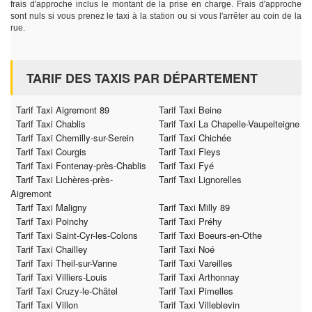
frais d'approche inclus le montant de la prise en charge. Frais d'approche
sont nuls si vous prenez le taxi à la station ou si vous l'arrêter au coin de la
rue.
TARIF DES TAXIS PAR DÉPARTEMENT
Tarif Taxi Aigremont 89
Tarif Taxi Beine
Tarif Taxi Chablis
Tarif Taxi La Chapelle-Vaupelteigne
Tarif Taxi Chemilly-sur-Serein
Tarif Taxi Chichée
Tarif Taxi Courgis
Tarif Taxi Fleys
Tarif Taxi Fontenay-près-Chablis
Tarif Taxi Fyé
Tarif Taxi Lichères-près-
Tarif Taxi Lignorelles
Aigremont
Tarif Taxi Maligny
Tarif Taxi Milly 89
Tarif Taxi Poinchy
Tarif Taxi Préhy
Tarif Taxi Saint-Cyr-les-Colons
Tarif Taxi Boeurs-en-Othe
Tarif Taxi Chailley
Tarif Taxi Noé
Tarif Taxi Theil-sur-Vanne
Tarif Taxi Vareilles
Tarif Taxi Villiers-Louis
Tarif Taxi Arthonnay
Tarif Taxi Cruzy-le-Châtel
Tarif Taxi Pimelles
Tarif Taxi Villon
Tarif Taxi Villeblevin