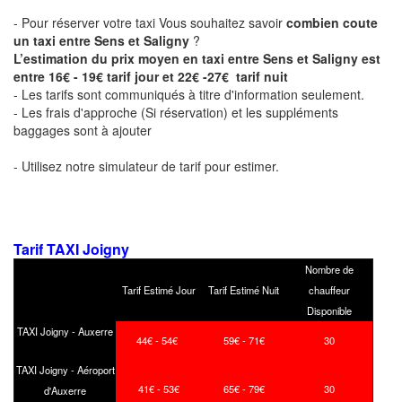
- Pour réserver votre taxi Vous souhaitez savoir
combien coute
un taxi entre Sens et Saligny
?
L’estimation du prix moyen en taxi entre Sens et Saligny est
entre 16€ - 19€ tarif jour et 22€ -27€ tarif nuit
- Les tarifs sont communiqués à titre d'information seulement.
- Les frais d'approche (Si réservation) et les suppléments
baggages sont à ajouter
- Utilisez notre simulateur de tarif pour estimer.
Tarif TAXI Joigny
Nombre de
Tarif Estimé Jour
Tarif Estimé Nuit
chauffeur
Disponible
TAXI Joigny - Auxerre
44€ - 54€
59€ - 71€
30
TAXI Joigny - Aéroport
41€ - 53€
65€ - 79€
30
d'Auxerre