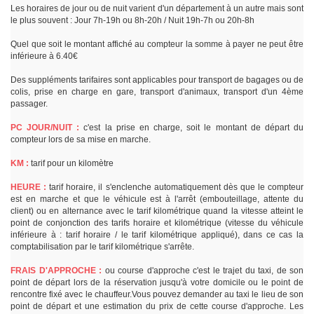
Les horaires de jour ou de nuit varient d'un département à un autre mais sont
le plus souvent : Jour 7h-19h ou 8h-20h / Nuit 19h-7h ou 20h-8h
Quel que soit le montant affiché au compteur la somme à payer ne peut être
inférieure à 6.40€
Des suppléments tarifaires sont applicables pour transport de bagages ou de
colis, prise en charge en gare, transport d'animaux, transport d'un 4ème
passager.
PC JOUR/NUIT :
c'est la prise en charge, soit le montant de départ du
compteur lors de sa mise en marche.
KM :
tarif pour un kilomètre
HEURE :
tarif horaire, il s'enclenche automatiquement dès que le compteur
est en marche et que le véhicule est à l'arrêt (embouteillage, attente du
client) ou en alternance avec le tarif kilométrique quand la vitesse atteint le
point de conjonction des tarifs horaire et kilométrique (vitesse du véhicule
inférieure à : tarif horaire / le tarif kilométrique appliqué), dans ce cas la
comptabilisation par le tarif kilométrique s'arrête.
FRAIS D'APPROCHE :
ou course d'approche c'est le trajet du taxi, de son
point de départ lors de la réservation jusqu'à votre domicile ou le point de
rencontre fixé avec le chauffeur.Vous pouvez demander au taxi le lieu de son
point de départ et une estimation du prix de cette course d'approche. Les