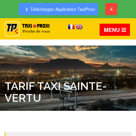
📱 Téléchargez Application TaxiProxi
X
MENU
TARIF TAXI SAINTE-
VERTU