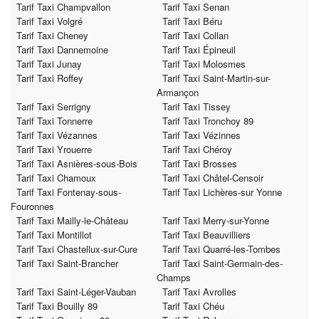
Tarif Taxi Champvallon
Tarif Taxi Senan
Tarif Taxi Volgré
Tarif Taxi Béru
Tarif Taxi Cheney
Tarif Taxi Collan
Tarif Taxi Dannemoine
Tarif Taxi Épineuil
Tarif Taxi Junay
Tarif Taxi Molosmes
Tarif Taxi Roffey
Tarif Taxi Saint-Martin-sur-
Armançon
Tarif Taxi Serrigny
Tarif Taxi Tissey
Tarif Taxi Tonnerre
Tarif Taxi Tronchoy 89
Tarif Taxi Vézannes
Tarif Taxi Vézinnes
Tarif Taxi Yrouerre
Tarif Taxi Chéroy
Tarif Taxi Asnières-sous-Bois
Tarif Taxi Brosses
Tarif Taxi Chamoux
Tarif Taxi Châtel-Censoir
Tarif Taxi Fontenay-sous-
Tarif Taxi Lichères-sur Yonne
Fouronnes
Tarif Taxi Mailly-le-Château
Tarif Taxi Merry-sur-Yonne
Tarif Taxi Montillot
Tarif Taxi Beauvilliers
Tarif Taxi Chastellux-sur-Cure
Tarif Taxi Quarré-les-Tombes
Tarif Taxi Saint-Brancher
Tarif Taxi Saint-Germain-des-
Champs
Tarif Taxi Saint-Léger-Vauban
Tarif Taxi Avrolles
Tarif Taxi Bouilly 89
Tarif Taxi Chéu