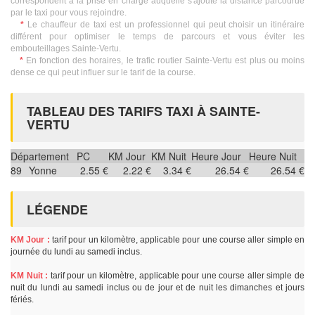
correspondent à la prise en charge auquelle s'ajoute la distance parcourue
par le taxi pour vous rejoindre.
*
Le chauffeur de taxi est un professionnel qui peut choisir un itinéraire
différent pour optimiser le temps de parcours et vous éviter les
embouteillages Sainte-Vertu.
*
En fonction des horaires, le trafic routier Sainte-Vertu est plus ou moins
dense ce qui peut influer sur le tarif de la course.
TABLEAU DES TARIFS TAXI À SAINTE-
VERTU
Département
PC
KM Jour
KM Nuit
Heure Jour
Heure Nuit
89
Yonne
2.55 €
2.22 €
3.34 €
26.54 €
26.54 €
LÉGENDE
KM Jour :
tarif pour un kilomètre, applicable pour une course aller simple en
journée du lundi au samedi inclus.
KM Nuit :
tarif pour un kilomètre, applicable pour une course aller simple de
nuit du lundi au samedi inclus ou de jour et de nuit les dimanches et jours
fériés.