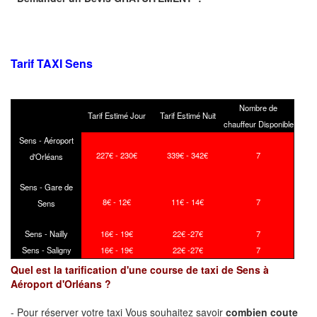
Tarif TAXI Sens
Nombre de
Tarif Estimé Jour
Tarif Estimé Nuit
chauffeur Disponible
Sens - Aéroport
227€ - 230€
339€ - 342€
7
d'Orléans
Sens - Gare de
8€ - 12€
11€ - 14€
7
Sens
Sens - Nailly
16€ - 19€
22€ -27€
7
Sens - Saligny
16€ - 19€
22€ -27€
7
Quel est la tarification d'une course de taxi de Sens à
Aéroport d'Orléans ?
- Pour réserver votre taxi Vous souhaitez savoir
combien coute