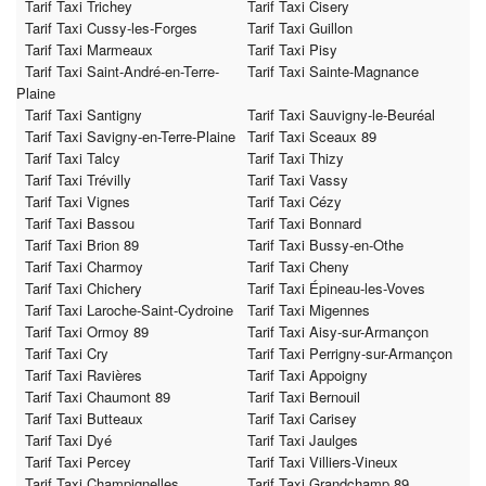
Tarif Taxi Trichey
Tarif Taxi Cisery
Tarif Taxi Cussy-les-Forges
Tarif Taxi Guillon
Tarif Taxi Marmeaux
Tarif Taxi Pisy
Tarif Taxi Saint-André-en-Terre-
Tarif Taxi Sainte-Magnance
Plaine
Tarif Taxi Santigny
Tarif Taxi Sauvigny-le-Beuréal
Tarif Taxi Savigny-en-Terre-Plaine
Tarif Taxi Sceaux 89
Tarif Taxi Talcy
Tarif Taxi Thizy
Tarif Taxi Trévilly
Tarif Taxi Vassy
Tarif Taxi Vignes
Tarif Taxi Cézy
Tarif Taxi Bassou
Tarif Taxi Bonnard
Tarif Taxi Brion 89
Tarif Taxi Bussy-en-Othe
Tarif Taxi Charmoy
Tarif Taxi Cheny
Tarif Taxi Chichery
Tarif Taxi Épineau-les-Voves
Tarif Taxi Laroche-Saint-Cydroine
Tarif Taxi Migennes
Tarif Taxi Ormoy 89
Tarif Taxi Aisy-sur-Armançon
Tarif Taxi Cry
Tarif Taxi Perrigny-sur-Armançon
Tarif Taxi Ravières
Tarif Taxi Appoigny
Tarif Taxi Chaumont 89
Tarif Taxi Bernouil
Tarif Taxi Butteaux
Tarif Taxi Carisey
Tarif Taxi Dyé
Tarif Taxi Jaulges
Tarif Taxi Percey
Tarif Taxi Villiers-Vineux
Tarif Taxi Champignelles
Tarif Taxi Grandchamp 89