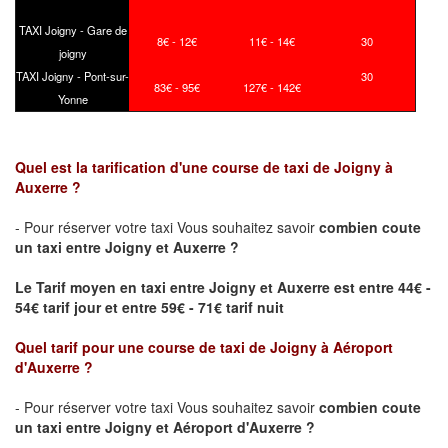
TAXI Joigny - Gare de
8€ - 12€
11€ - 14€
30
joigny
TAXI Joigny - Pont-sur-
30
83€ - 95€
127€ - 142€
Yonne
Quel est la tarification d'une course de taxi de
Joigny
à
Auxerre ?
- Pour réserver votre taxi Vous souhaitez savoir
combien coute
un taxi
entre
Joigny
et Auxerre ?
Le Tarif moyen en taxi entre
Joigny
et Auxerre est entre 44€ -
54€ tarif jour et entre 59€ - 71€ tarif nuit
Quel tarif pour une course de taxi de
Joigny
à Aéroport
d'Auxerre
?
- Pour réserver votre taxi Vous souhaitez savoir
combien coute
un taxi entre
Joigny
et Aéroport d'Auxerre ?