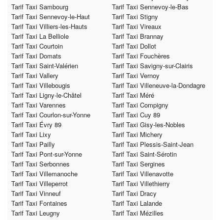
Tarif Taxi Sambourg
Tarif Taxi Sennevoy-le-Bas
Tarif Taxi Sennevoy-le-Haut
Tarif Taxi Stigny
Tarif Taxi Villiers-les-Hauts
Tarif Taxi Vireaux
Tarif Taxi La Belliole
Tarif Taxi Brannay
Tarif Taxi Courtoin
Tarif Taxi Dollot
Tarif Taxi Domats
Tarif Taxi Fouchères
Tarif Taxi Saint-Valérien
Tarif Taxi Savigny-sur-Clairis
Tarif Taxi Vallery
Tarif Taxi Vernoy
Tarif Taxi Villebougis
Tarif Taxi Villeneuve-la-Dondagre
Tarif Taxi Ligny-le-Châtel
Tarif Taxi Méré
Tarif Taxi Varennes
Tarif Taxi Compigny
Tarif Taxi Courlon-sur-Yonne
Tarif Taxi Cuy 89
Tarif Taxi Évry 89
Tarif Taxi Gisy-les-Nobles
Tarif Taxi Lixy
Tarif Taxi Michery
Tarif Taxi Pailly
Tarif Taxi Plessis-Saint-Jean
Tarif Taxi Pont-sur-Yonne
Tarif Taxi Saint-Sérotin
Tarif Taxi Serbonnes
Tarif Taxi Sergines
Tarif Taxi Villemanoche
Tarif Taxi Villenavotte
Tarif Taxi Villeperrot
Tarif Taxi Villethierry
Tarif Taxi Vinneuf
Tarif Taxi Dracy
Tarif Taxi Fontaines
Tarif Taxi Lalande
Tarif Taxi Leugny
Tarif Taxi Mézilles